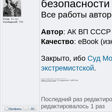
безопасности
Все работы авто
Стаж:
14 лет
Сообщений:
766
Автор
: АК ВП СССР
Качество
: eBook (и
Закрыто, ибо
Суд Мо
экстремистской
.
_________________
http://2v3.su/
Создание сайтов
Последний раз редактиров
редактировалось 1 раз