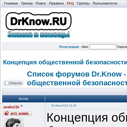
Главная
|
Трекер
|
Поиск
|
Правила
|
FAQ
|
Группы
|
Пользователи
|
Регистрация
·
Имя:
Парол
Концепция общественной
безопасност
Список форумов Dr.Know -
общественной безопаснос
Автор
®
30-Янв-2012 23:35
anabol1k
Концепция о