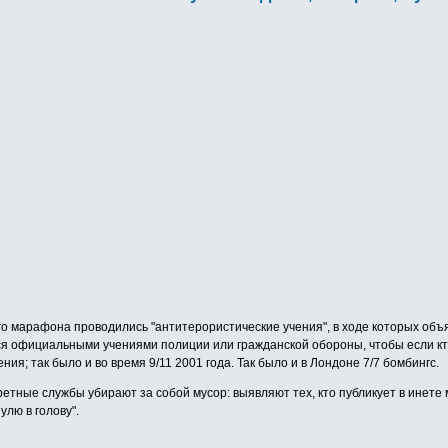
го марафона проводились "антитерористические учения", в ходе которых объ
я официальными учениями полиции или гражданской обороны, чтобы если кто-то
ния; так было и во время 9/11 2001 года. Так было и в Лондоне 7/7 бомбингс.
кретные службы убирают за собой мусор: выявляют тех, кто публикует в инет
улю в голову".