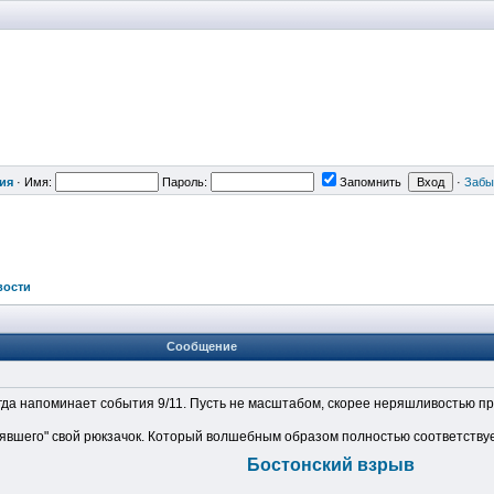
ия
·
Имя:
Пароль:
Запомнить
·
Забы
вости
Сообщение
гда напоминает события 9/11. Пусть не масштабом, скорее неряшливостью пр
рявшего" свой рюкзачок. Который волшебным образом полностью соответствуе
Бостонский взрыв