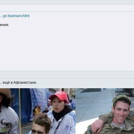
...gs-tsarnaev.html
ения.
.. ещё в Афганистане.