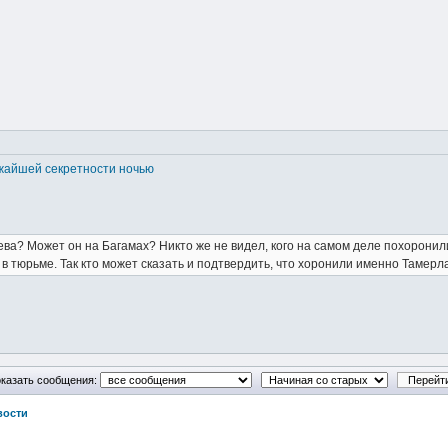
жайшей секретности ночью
а? Может он на Багамах? Никто же не видел, кого на самом деле похоронили
 в тюрьме. Так кто может сказать и подтвердить, что хоронили именно Тамер
казать сообщения:
вости