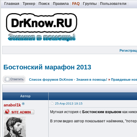
Главная
|
Трекер
|
Поиск
|
Правила
|
FAQ
|
Группы
|
Пользователи
|
Регистрац
Бостонский марафон 2013
Список форумов Dr.Know - Знания в помощь!
»
Правдивые но
Автор
®
25-Апр-2013 19:15
anabol1k
Мутная история с
Бостонским взрывом
как нико
В этом видео автор показывает наёмника, "поте