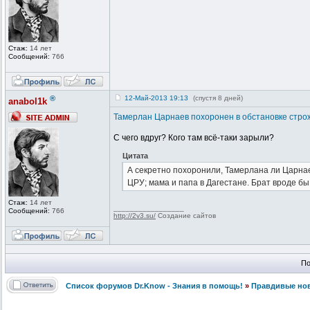
Стаж:
14 лет
Сообщений:
766
®
12-Май-2013 19:13
(спустя 8 дней)
anabol1k
Тамерлан Царнаев похоронен в обстановке стро
С чего вдруг? Кого там всё-таки зарыли?
Цитата
А секретно похоронили, Тамерлана ли Царнаев
ЦРУ; мама и папа в Дагестане. Брат вроде бы
Стаж:
14 лет
_________________
Сообщений:
766
http://2v3.su/
Создание сайтов
По
Список форумов Dr.Know - Знания в помощь!
»
Правдивые но