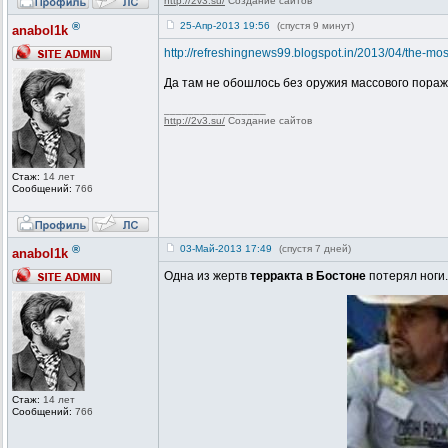
http://2v3.su/
Создание сайтов
®
25-Апр-2013 19:56
(спустя 9 минут)
anabol1k
http://refreshingnews99.blogspot.in/2013/04/the-mos
Да там не обошлось без оружия массового пораж
_________________
http://2v3.su/
Создание сайтов
Стаж:
14 лет
Сообщений:
766
®
03-Май-2013 17:49
(спустя 7 дней)
anabol1k
Одна из жертв
терракта в Бостоне
потерял ноги.
Стаж:
14 лет
Сообщений:
766