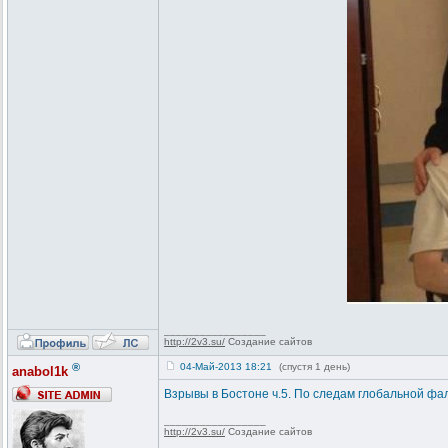
_________________
http://2v3.su/
Создание сайтов
®
04-Май-2013 18:21
(спустя 1 день)
anabol1k
Взрывы в Бостоне ч.5. По следам глобальной ф
_________________
http://2v3.su/
Создание сайтов