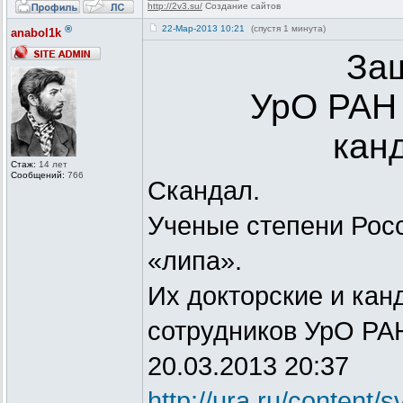
http://2v3.su/
Создание сайтов
®
22-Мар-2013 10:21
(спустя 1 минута)
anabol1k
За
УрО РАН 
кан
Стаж:
14 лет
Сообщений:
766
Скандал.
Ученые степени Росс
«липа».
Их докторские и кан
сотрудников УрО РА
20.03.2013 20:37
http://ura.ru/content