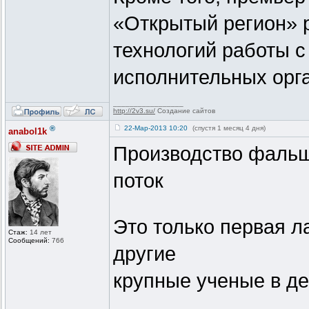
«Открытый регион» 
технологий работы 
исполнительных орга
_________________
http://2v3.su/
Создание сайтов
®
22-Мар-2013 10:20
(спустя 1 месяц 4 дня)
anabol1k
Производство фальш
поток
Это только первая л
Стаж:
14 лет
Сообщений:
766
другие
крупные ученые в д