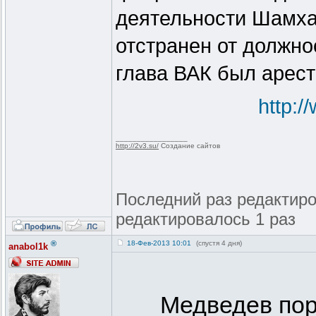
деятельности Шамха
отстранен от должно
глава ВАК был арест
http:/
_________________
http://2v3.su/
Создание сайтов
Последний раз редактиров
редактировалось 1 раз
®
18-Фев-2013 10:01
(спустя 4 дня)
anabol1k
Медведев пор