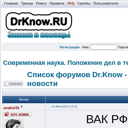
Главная
|
Трекер
|
Поиск
|
Правила
|
FAQ
|
Группы
|
Пользователи
|
Регистрация
·
Имя:
Парол
Современная наука. Положение дел в т
Список форумов Dr.Know -
новости
Автор
®
13-Фев-2013 15:12
anabol1k
ВАК РФ