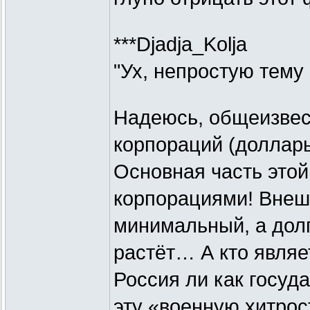
***Djadja_Kolja
"Ух, непростую тему
Надеюсь, общеизвест
корпораций (доллары
Основная часть это
корпорациями! Внеш
минимальный, а долг
растёт… А кто являе
Россия ли как госуд
эту «военную хитрос