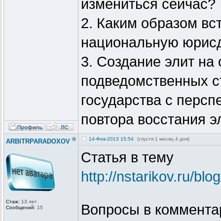
измениться сейчас?
2. Каким образом вс
национальную юрис
3. Создание элит на
подведомственных ст
государства с персп
повтора восстания эл
®
14-Фев-2013 15:54
(спустя 1 месяц 4 дня)
ARBITRPARADOXOV
Статья в тему
http://nstarikov.ru/bl
Стаж:
13 лет
Вопросы в коммента
Сообщений:
15