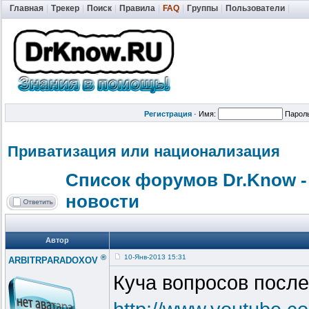
Главная
|
Трекер
|
Поиск
|
Правила
|
FAQ
|
Группы
|
Пользователи
|
Регистрация
·
Имя:
Парол
Приватизация
или национализац
ия
Список форумов Dr.Know -
новости
Автор
®
10-Янв-2013 15:31
ARBITRPARADOXOV
Куча вопросов после