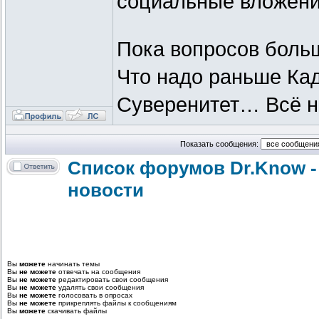
социальные вложени
Пока вопросов больш
Что надо раньше Ка
Суверенитет… Всё 
Показать сообщения:
Список форумов Dr.Know -
новости
Вы
можете
начинать темы
Вы
не можете
отвечать на сообщения
Вы
не можете
редактировать свои сообщения
Вы
не можете
удалять свои сообщения
Вы
не можете
голосовать в опросах
Вы
не можете
прикреплять файлы к сообщениям
Вы
можете
скачивать файлы