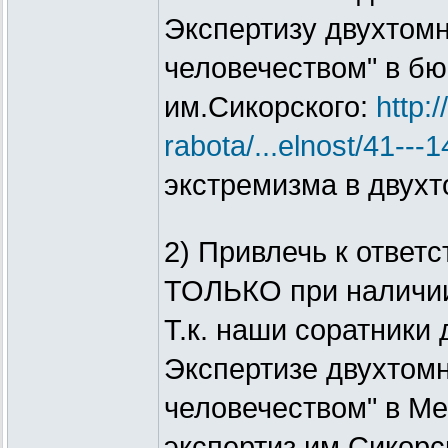
Экспертизу двухтомн
человечеством" в бю
им.Сикорского:
http:
rabota/...elnost/41---1
экстремизма в двухт
2) Привлечь к ответ
ТОЛЬКО при наличи
Т.к. наши соратники
Экспертизе двухтомн
человечеством" в М
экспертиз им.Сикорск