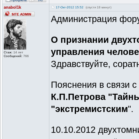
anabol1k
17-Окт-2012 15:52
(спустя 18 минут)
Администрация фор
О признании двухт
управления челове
Стаж:
14 лет
Сообщений:
766
Здравствуйте, сорат
Пояснения в связи 
К.П.Петрова "Тайн
"экстремистским
".
10.10.2012 двухтомн