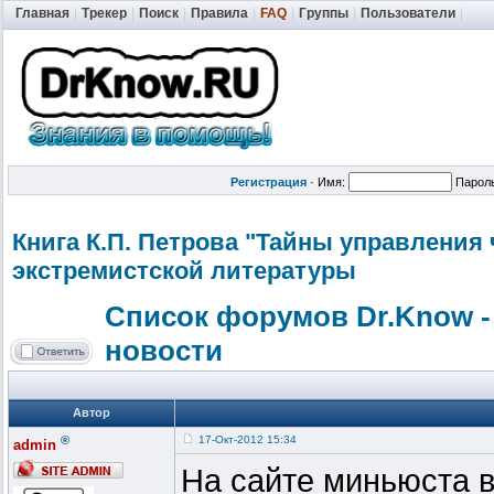
Главная
|
Трекер
|
Поиск
|
Правила
|
FAQ
|
Группы
|
Пользователи
|
Регистрация
·
Имя:
Парол
Книга К.П. Петрова "Тайны управления
экстремистск
ой литературы
Список форумов Dr.Know -
новости
Автор
®
17-Окт-2012 15:34
admin
На сайте миньюста 