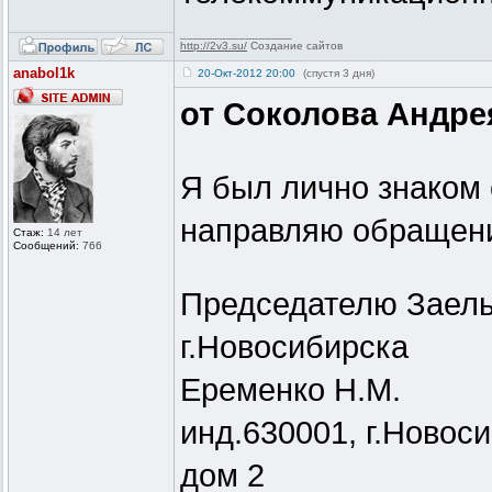
_________________
http://2v3.su/
Создание сайтов
anabol1k
20-Окт-2012 20:00
(спустя 3 дня)
от Соколова Андре
Я был лично знаком
направляю обращен
Стаж:
14 лет
Сообщений:
766
Председателю Заель
г.Новосибирска
Еременко Н.М.
инд.630001, г.Новос
дом 2