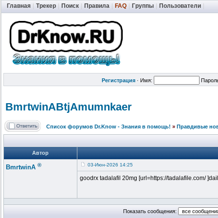
Главная
|
Трекер
|
Поиск
|
Правила
|
FAQ
|
Группы
|
Пользователи
|
Регистрация
·
Имя:
Парол
BmrtwinABtjA
mumnkaer
Список форумов Dr.Know - Знания в помощь!
»
Правдивые но
Автор
®
03-Июн-2026 14:25
BmrtwinA
goodrx tadalafil 20mg [url=https://tadalafile.com/ ]daily 
Показать сообщения: