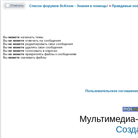
Список форумов Dr.Know - Знания в помощь!
»
Правдивые но
Вы
можете
начинать темы
Вы
не можете
отвечать на сообщения
Вы
не можете
редактировать свои сообщения
Вы
не можете
удалять свои сообщения
Вы
не можете
голосовать в опросах
Вы
не можете
прикреплять файлы к сообщениям
Вы
можете
скачивать файлы
Пользовательское соглашени
Мультимедиа-
Созд