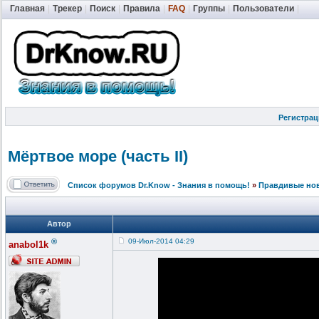
Главная
|
Трекер
|
Поиск
|
Правила
|
FAQ
|
Группы
|
Пользователи
|
Регистрац
Мёртвое море (часть II)
Список форумов Dr.Know - Знания в помощь!
»
Правдивые но
Автор
®
09-Июл-2014 04:29
anabol1k