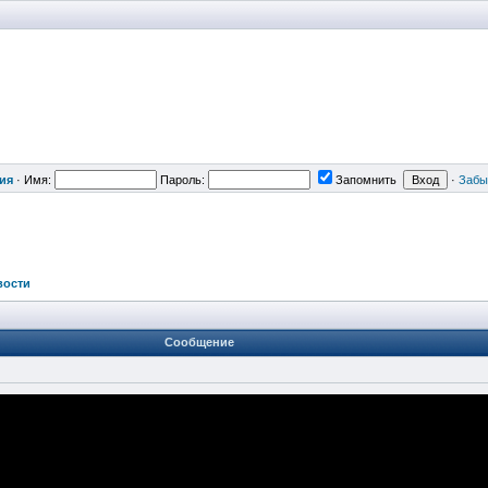
ия
·
Имя:
Пароль:
Запомнить
·
Забы
вости
Сообщение