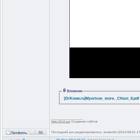
Вложение
[DrKnow.ru]Myortvoe_more._CHast_II.pdf
_________________
http://2v3.su/
Создание сайтов
Последний раз редактировалось: anabol1k (2014-08-21 17
09-Июл-2014 04:32
(спустя 2 минуты)