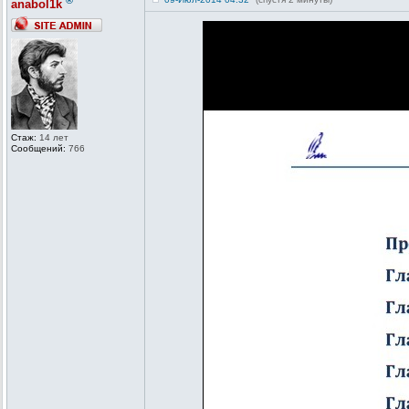
®
anabol1k
Стаж:
14 лет
Сообщений:
766