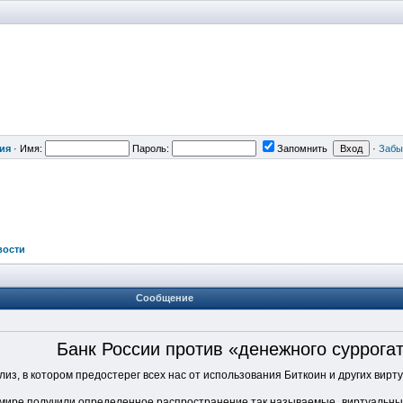
ия
·
Имя:
Пароль:
Запомнить
·
Забы
вости
Сообщение
Банк России против «денежного суррогата
из, в котором предостерег всех нас от использования Биткоин и других вирт
в мире получили определенное распространение так называемые „виртуальные