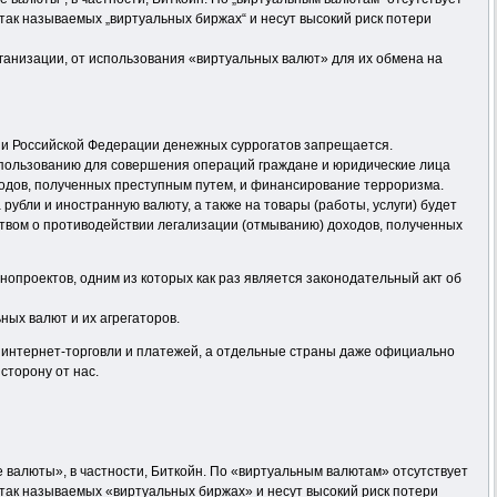
так называемых „виртуальных биржах“ и несут высокий риск потери
ганизации, от использования «виртуальных валют» для их обмена на
рии Российской Федерации денежных суррогатов запрещается.
использованию для совершения операций граждане и юридические лица
ходов, полученных преступным путем, и финансирование терроризма.
убли и иностранную валюту, а также на товары (работы, услуги) будет
ством о противодействии легализации (отмыванию) доходов, полученных
нопроектов, одним из которых как раз является законодательный акт об
ных валют и их агрегаторов.
 интернет-торговли и платежей, а отдельные страны даже официально
сторону от нас.
 валюты», в частности, Биткойн. По «виртуальным валютам» отсутствует
так называемых «виртуальных биржах» и несут высокий риск потери