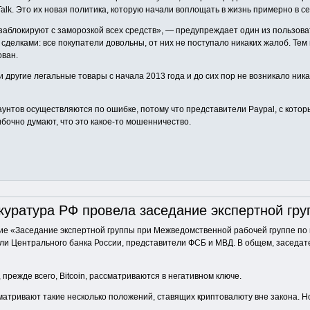
alk. Это их новая политика, которую начали воплощать в жизнь примерно в с
заблокируют с заморозкой всех средств», — предупреждает один из пользова
 сделками: все покупатели довольны, от них не поступало никаких жалоб. Тем
ован.
 другие легальные товары с начала 2013 года и до сих пор не возникало ника
аунтов осуществляются по ошибке, потому что представители Paypal, с кото
бочно думают, что это какое-то мошенничество.
куратура РФ провела заседание экспертной груп
ние «Заседание экспертной группы при Межведомственной рабочей группе по
ли Центрального банка России, представители ФСБ и МВД. В общем, заседа
прежде всего, Bitcoin, рассматриваются в негативном ключе.
сматривают такие несколько положений, ставящих криптовалюту вне закона. 