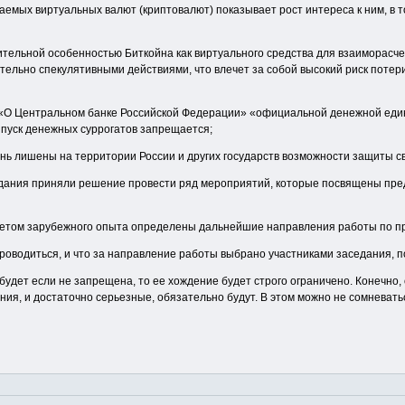
аемых виртуальных валют (криптовалют) показывает рост интереса к ним, в т
ительной особенностью Биткойна как виртуального средства для взаиморасч
тельно спекулятивными действиями, что влечет за собой высокий риск потери
на «О Центральном банке Российской Федерации» «официальной денежной еди
ыпуск денежных суррогатов запрещается;
нь лишены на территории России и других государств возможности защиты с
аседания приняли решение провести ряд мероприятий, которые посвящены п
учетом зарубежного опыта определены дальнейшие направления работы по п
оводиться, и что за направление работы выбрано участниками заседания, по
будет если не запрещена, то ее хождение будет строго ограничено. Конечно,
ения, и достаточно серьезные, обязательно будут. В этом можно не сомневать