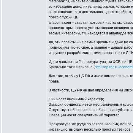
metabank.ru, на сайте обменного пункта записа
во избежание дополнительных рисков, которые мо
а это означает, что деятельность десятков бир
пресс-службы ЦБ.
alfacoins.com – стартап, который настолько са
организаторы проекта уже высказали позицию от
весьма интересны, т.к. находятся в авангарде вс
Да, эти проекты – не самые крупные и даже не 
привносили что-то свое, а главное – давали раб
из русских разработчиков, эмигрировавших в США
Идём дальше: ни Генпрокуратура, ни ФСБ, ни ЦБ 
Буквально так и написано (
http://top.rbc.ru/econo
Для того, чтобы у ЦБ РФ и иже с ним появились в
права.
В частности, ЦБ РФ не дал определения ни Bitco
Они носят анонимный характер;
Эмиссия осуществляется неограниченным кругом
Отсутствует обеспечение и обязанные субъекты
Операции носят спекулятивный характер.
Прокуратура же (судя по заявлению РБК) пошла 
инстанцию, выскажу несколько простых тезисов.