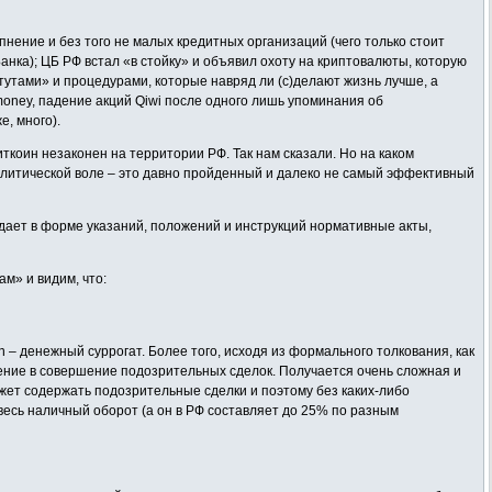
пнение и без того не малых кредитных организаций (чего только стоит
нка); ЦБ РФ встал «в стойку» и объявил охоту на криптовалюты, которую
утами» и процедурами, которые навряд ли (с)делают жизнь лучше, а
money, падение акций Qiwi после одного лишь упоминания об
е, много).
ткоин незаконен на территории РФ. Так нам сказали. Но на каком
олитической воле – это давно пройденный и далеко не самый эффективный
здает в форме указаний, положений и инструкций нормативные акты,
м» и видим, что:
 – денежный суррогат. Более того, исходя из формального толкования, как
чение в совершение подозрительных сделок. Получается очень сложная и
ожет содержать подозрительные сделки и поэтому без каких-либо
о весь наличный оборот (а он в РФ составляет до 25% по разным