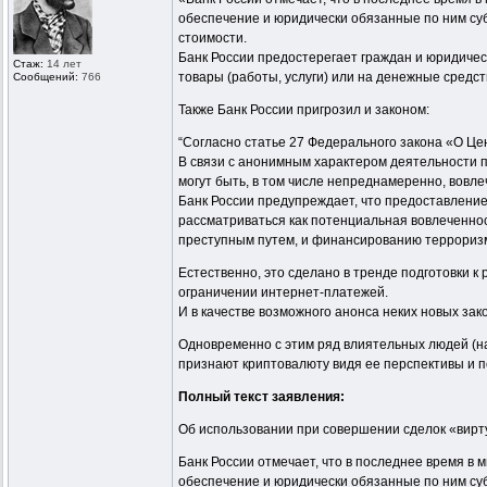
обеспечение и юридически обязанные по ним суб
стоимости.
Банк России предостерегает граждан и юридичес
Стаж:
14 лет
товары (работы, услуги) или на денежные средств
Сообщений:
766
Также Банк России пригрозил и законом:
“Согласно статье 27 Федерального закона «О Ц
В связи с анонимным характером деятельности 
могут быть, в том числе непреднамеренно, вовл
Банк России предупреждает, что предоставление
рассматриваться как потенциальная вовлеченно
преступным путем, и финансированию террориз
Естественно, это сделано в тренде подготовки к
ограничении интернет-платежей.
И в качестве возможного анонса неких новых за
Одновременно с этим ряд влиятельных людей (н
признают криптовалюту видя ее перспективы и пот
Полный текст заявления:
Об использовании при совершении сделок «вирту
Банк России отмечает, что в последнее время в
обеспечение и юридически обязанные по ним суб