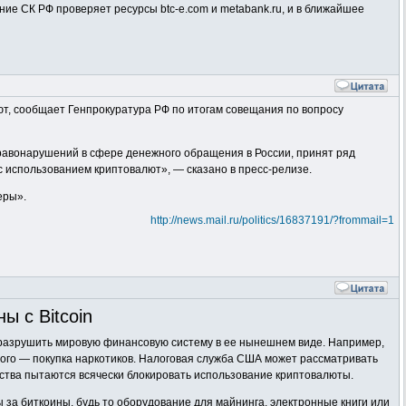
ие СК РФ проверяет ресурсы btc-e.com и metabank.ru, и в ближайшее
т, сообщает Генпрокуратура РФ по итогам совещания по вопросу
авонарушений в сфере денежного обращения в России, принят ряд
 использованием криптовалют», — сказано в пресс-релизе.
еры».
http://news.mail.ru/politics/16837191/?frommail=1
ы с Bitcoin
т разрушить мировую финансовую систему в ее нынешнем виде. Например,
рого — покупка наркотиков. Налоговая служба США может рассматривать
тства пытаются всячески блокировать использование криптовалюты.
 за биткоины, будь то оборудование для майнинга, электронные книги или