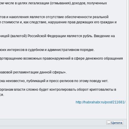
ом числе в целях легализации (отмывания) доходов, полученных
етов и накопления является отсутствие обеспеченности реальной
 стоимости и, как следствие, нарушение прав держащих его граждан и
ницей (валютой) Российской Федерации является рубль. Введение на
воих интересов в судебном и административном порядке.
редотвращению возможных правонаружений в сфере денежного обращения
равовой регламентации данной сферы».
ка неизвестно, публикаций и пресс-релизов по этому поводу нет.
 органам власти сложно будет контролировать оборот криптовалюты в
ся.
http://habrahabr.ru/post/211681/