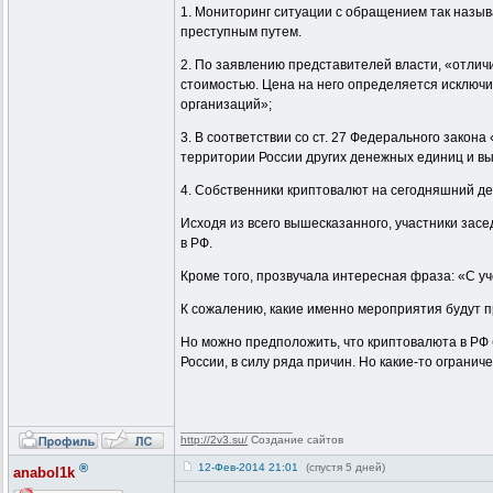
1. Мониторинг ситуации с обращением так назыв
преступным путем.
2. По заявлению представителей власти, «отлич
стоимостью. Цена на него определяется исключи
организаций»;
3. В соответствии со ст. 27 Федерального зако
территории России других денежных единиц и в
4. Собственники криптовалют на сегодняшний де
Исходя из всего вышесказанного, участники з
в РФ.
Кроме того, прозвучала интересная фраза: «С 
К сожалению, какие именно мероприятия будут пр
Но можно предположить, что криптовалюта в РФ 
России, в силу ряда причин. Но какие-то огранич
_________________
http://2v3.su/
Создание сайтов
®
12-Фев-2014 21:01
(спустя 5 дней)
anabol1k