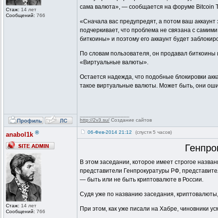
сама валюта», — сообщается на форуме Bitcoin T
Стаж:
14 лет
Сообщений:
766
«Сначала вас предупредят, а потом ваш аккаунт 
подчеркивает, что проблема не связана с самими
биткоины» и поэтому его аккаунт будет заблокир
По словам пользователя, он продавал биткоины и
«Виртуальные валюты».
Остается надежда, что подобные блокировки акк
такое виртуальные валюты. Может быть, они оши
_________________
http://2v3.su/
Создание сайтов
®
06-Фев-2014 21:12
(спустя 5 часов)
anabol1k
Генпро
В этом заседании, которое имеет строгое назва
представители Генпрокуратуры РФ, представите
— быть или не быть криптовалюте в России.
Судя уже по названию заседания, криптовалюты, 
Стаж:
14 лет
При этом, как уже писали на Хабре, чиновники у
Сообщений:
766