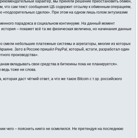
т рекомендательный характер, мы приняли решение приостановить обмен,
том, что сам текст сообщения ЦБ содержит отсылку к обменным операциям,
ию «подозрительных сделок». При этом на одном лишь голом энтузиазме
еменного парадокса в социальном континууме. На данный момент
 история – покажет всё та же физическая величина, но начинания данные
сто смели небольшие платежные системы и агрегаторы, многие из которых
Украине. Зато в Россию пришёл PayPal, который, кстати, разработал один
ртного производства».
данам вкладывать свои средства в биткоины пока не планируется».
м ведь тоже ни слова.
торая даст чёткий ответ, а что же такое Bitcoin с т.зр. российского
нии чего – пояснить никто не осмелился. Не претендуя на последнюю