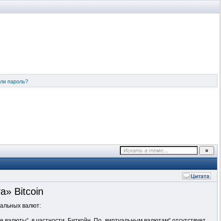
ли пароль?
» Bitcoin
уальных валют:
 валюты“, в частности, Биткойн. По „виртуальным валютам“ отсутствует