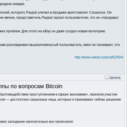
ередине января.
телей, которого Paypal уличил в продаже криптомонет Casascius. Он
 не менее, представитель Paypal сказал пользователю, что он «продавал
ких проблем. Для этого на eBay он даже создал новую категорию
рыми разговаривал вышеупомянутый пользователь, явно не понимают, что
http://www.xakep.ru/post/62004/
пы по вопросам Bitcoin
 противодействию преступлениям в сфере экономики», приняли участие
тели — достаточно серьезные лица, которые и принимают сейчас решение
Новое заседание окончательно все прояснило: