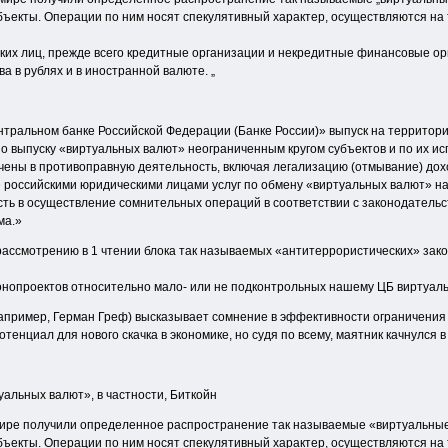
ъекты. Операции по ним носят спекулятивный характер, осуществляются на 
ких лиц, прежде всего кредитные организации и некредитные финансовые ор
а в рублях и в иностранной валюте. „
ентральном банке Российской Федерации (Банке России)» выпуск на террито
по выпуску «виртуальных валют» неограниченным кругом субъектов и по их 
ечены в противоправную деятельность, включая легализацию (отмывание) до
 российскими юридическими лицами услуг по обмену «виртуальных валют» на р
сть в осуществление сомнительных операций в соответствии с законодатель
ма.»
 рассмотрению в 1 чтении блока так называемых «антитеррористических» зако
конопроектов относительно мало- или не подконтрольных нашему ЦБ виртуаль
апример, Герман Греф) высказывает сомнение в эффективности ограничения
енциал для нового скачка в экономике, но судя по всему, маятник качнулся в 
альных валют», в частности, Биткойн
 мире получили определенное распространение так называемые «виртуальные
ъекты. Операции по ним носят спекулятивный характер, осуществляются на 