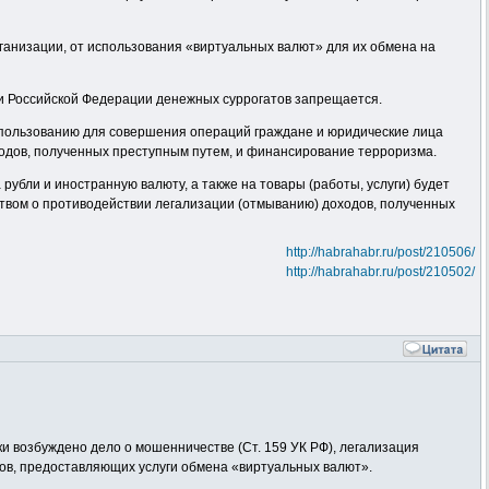
ганизации, от использования «виртуальных валют» для их обмена на
ии Российской Федерации денежных суррогатов запрещается.
использованию для совершения операций граждане и юридические лица
ходов, полученных преступным путем, и финансирование терроризма.
убли и иностранную валюту, а также на товары (работы, услуги) будет
ством о противодействии легализации (отмыванию) доходов, полученных
http://habrahabr.ru/post/210506/
http://habrahabr.ru/post/210502/
и возбуждено дело о мошенничестве (Ст. 159 УК РФ), легализация
сов, предоставляющих услуги обмена «виртуальных валют».