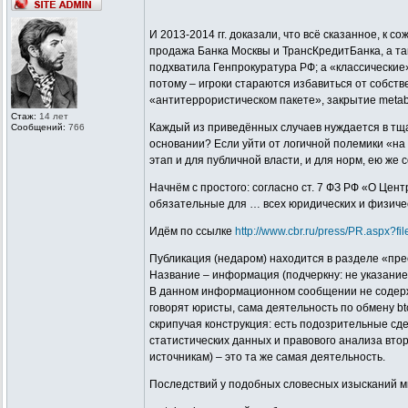
И 2013-2014 гг. доказали, что всё сказанное, к
продажа Банка Москвы и ТрансКредитБанка, а та
подхватила Генпрокуратура РФ; а «классические
потому – игроки стараются избавиться от собст
«антитеррористическом пакете», закрытие metaba
Стаж:
14 лет
Каждый из приведённых случаев нуждается в тщат
Сообщений:
766
основании? Если уйти от логичной полемики «на
этап и для публичной власти, и для норм, ею же 
Начнём с простого: согласно ст. 7 ФЗ РФ «О Це
обязательные для … всех юридических и физиче
Идём по ссылке
http://www.cbr.ru/press/PR.aspx?
Публикация (недаром) находится в разделе «пре
Название – информация (подчеркну: не указание
В данном информационном сообщении не содержитс
говорят юристы, сама деятельность по обмену b
скрипучая конструкция: есть подозрительные сде
статистических данных и правового анализа втор
источникам) – это та же самая деятельность.
Последствий у подобных словесных изысканий мн