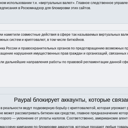
ом использовании т.н. «виртуальных валют». Главное следственное управлен
едписания в Роскомнадзор для блокировки этих сайтов.
и наметили совместные действия в сфере так называемых виртуальных валю
ых систем и криптовалют, в том числе биткойнов.
нка России и правоохранительных органов по предотвращению возможных пр
ащение нарушения имущественных прав граждан и организаций, связанных с
или дальнейшие направления работы по правовой регламентации данной сф
Paypal блокирует аккаунты, которые связан
 в реальности ведут подковерную борьбу с криптовалютой, которая угрожае
не может рассматривать биткоин как средство, главное предназначение кото
которого — уклонение от уплаты налогов. Соответственно, американские аген
 массовую кампанию по блокировке аккаунтов, которые продают любые товары