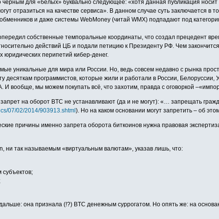
но чёрным для «белых» буквально следующее: «хотя данная публикация носи
гут отразиться на качестве сервиса». В данном случае суть заключается в 
ж, обменников и даже системы WebMoney (читай WMX) подпадают под категор
моопередил собственные темпоральные координаты, что создал прецедент вр
носительно действий ЦБ и подали петицию к Президенту РФ. Чем закончится
ех юридических перипетий кибер-денег.
самые уникальные для мира или России. Но, ведь совсем недавно с рынка про
оту десяткам программистов, которые жили и работали в России, Белоруссии, 
. И вообще, мы можем покупать всё, что захотим, правда с оговоркой –«импо
запрет на оборот BTC не устанавливают (да и не могут): «… запрещать граж
mics/07/02/2014/903913.shtml
). Но на каком основании могут запретить – об это
еские причины именно запрета оборота биткоинов нужна правовая экспертиза, ко
in, ни так называемым «виртуальным валютам», указав лишь, что:
 субъектов;
;
дальше: она признала (!?) BTC денежным суррогатом. Но опять же: на основа