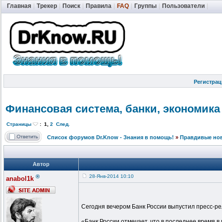
Главная
|
Трекер
|
Поиск
|
Правила
|
FAQ
|
Группы
|
Пользователи
|
Регистрац
Финансовая система, банки, экономика
Страницы
:
1
,
2
След.
Список форумов Dr.Know - Знания в помощь!
»
Правдивые но
Автор
®
28-Янв-2014 10:10
anabol1k
Сегодня вечером Банк России выпустил пресс-рел
«Банк России отмечает, что в последнее время 