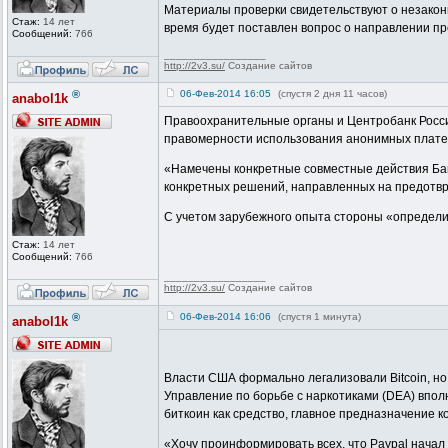
Материалы проверки свидетельствуют о незаконн
Стаж:
14 лет
время будет поставлен вопрос о направлении пр
Сообщений:
766
_________________
http://2v3.su/
Создание сайтов
®
06-Фев-2014 16:05
(спустя 2 дня 11 часов)
anabol1k
Правоохранительные органы и Центробанк Росси
правомерности использования анонимных платежн
«Намечены конкретные совместные действия Ба
конкретных решений, направленных на предотвр
С учетом зарубежного опыта стороны «определ
Стаж:
14 лет
Сообщений:
766
_________________
http://2v3.su/
Создание сайтов
®
06-Фев-2014 16:06
(спустя 1 минута)
anabol1k
Власти США формально легализовали Bitcoin, но
Управление по борьбе с наркотиками (DEA) впол
биткоин как средство, главное предназначение 
«Хочу проинформировать всех, что Paypal начал