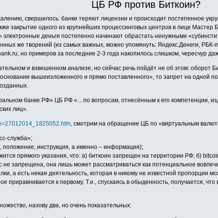
ЦБ РФ против Биткоин?
 сожалению, свершилось: банки теряют лицензии и происходит постепенное укру
кже закрытие одного из крупнейших процессинговых центров в лице Мастер Ба
» электронные деньги постепенно начинают обрастать ненужными «субинстит
венных же творений (из самых важных, можно упомянуть: Яндекс.Денеги, РБК-
nk.ru, но примеров за последние 2-3 года накопилось слишком, чересчур даж
ельном и взвешенном анализе, но сейчас речь пойдёт не об этом: оборот Би
 основании вышеизложенного и прямо поставленного», то запрет на одной п
созданных.
нтральном банке РФ» ЦБ РФ «…по вопросам, отнесённым к его компетенции, и
ских лиц».
file=27012014_1825052.htm
, смотрим на обращение ЦБ по «виртуальным валюта
сс-служба»;
, положение, инструкция, а именно – информация);
я прямого указания, что: а) биткоин запрещен на территории РФ; б) bitcoin
tc не запрещена, она лишь может рассматриваться как потенциальное вовле
лки, а есть некая деятельность, которая в никому не известной пропорции м
ое приравнивается к первому. Т.е., спускаясь в обыденность, получается, чт
ожество, назову два, но очень показательных: