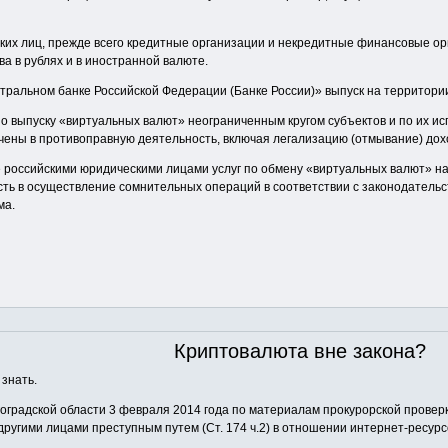
ких лиц, прежде всего кредитные организации и некредитные финансовые ор
ва в рублях и в иностранной валюте.
нтральном банке Российской Федерации (Банке России)» выпуск на территор
по выпуску «виртуальных валют» неограниченным кругом субъектов и по их 
ечены в противоправную деятельность, включая легализацию (отмывание) до
 российскими юридическими лицами услуг по обмену «виртуальных валют» на р
сть в осуществление сомнительных операций в соответствии с законодатель
ма.
Криптовалюта вне закона?
 знать.
градской области 3 февраля 2014 года по материалам прокурорской проверк
ругими лицами преступным путем (Ст. 174 ч.2) в отношении интернет-ресур