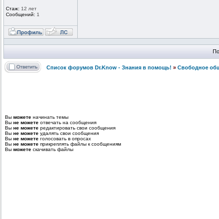
Стаж:
12 лет
Сообщений:
1
По
Список форумов Dr.Know - Знания в помощь!
»
Свободное об
Вы
можете
начинать темы
Вы
не можете
отвечать на сообщения
Вы
не можете
редактировать свои сообщения
Вы
не можете
удалять свои сообщения
Вы
не можете
голосовать в опросах
Вы
не можете
прикреплять файлы к сообщениям
Вы
можете
скачивать файлы