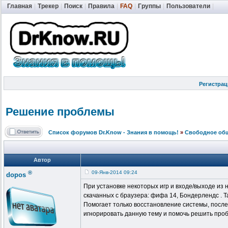
Главная
|
Трекер
|
Поиск
|
Правила
|
FAQ
|
Группы
|
Пользователи
|
Регистрац
Решение проблемы
Список форумов Dr.Know - Знания в помощь!
»
Свободное об
Автор
®
09-Янв-2014 09:24
dopos
При установке некоторых игр и входе/выходе из н
скачанных с браузера: фифа 14,
Бондерлендс
. Т
Помогает только
восстановление
системы, после
игнорировать
данную
тему
и помочь решить проб