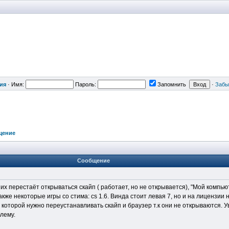
ия
·
Имя:
Пароль:
Запомнить
·
Забы
щение
Сообщение
их перестаёт открываться скайп ( работает, но не открывается), "Мой компью
акже некоторые игры со стима: cs 1.6. Винда стоит левая 7, но и на лицензии 
 которой нужно переустанавливать скайп и браузер т.к они не открываются.
лему.