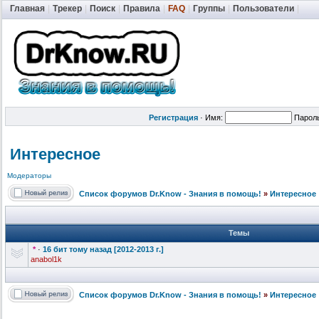
Главная
|
Трекер
|
Поиск
|
Правила
|
FAQ
|
Группы
|
Пользователи
|
Регистрация
·
Имя:
Парол
Интересное
Модераторы
Список форумов Dr.Know - Знания в помощь!
»
Интересное
Темы
*
·
16 бит тому назад [2012-2013 г.]
anabol1k
Список форумов Dr.Know - Знания в помощь!
»
Интересное