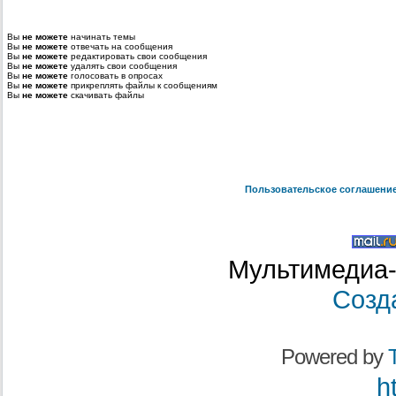
Вы
не можете
начинать темы
Вы
не можете
отвечать на сообщения
Вы
не можете
редактировать свои сообщения
Вы
не можете
удалять свои сообщения
Вы
не можете
голосовать в опросах
Вы
не можете
прикреплять файлы к сообщениям
Вы
не можете
скачивать файлы
Пользовательское соглашени
Мультимедиа-
Созд
Powered by
T
h