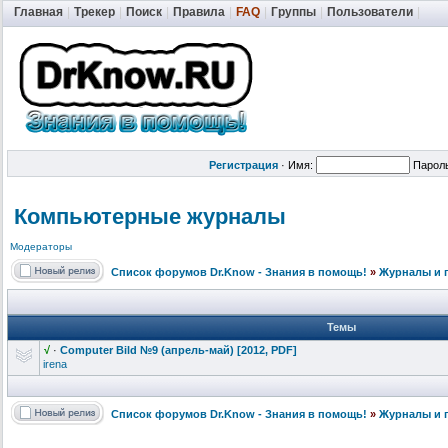
Главная
|
Трекер
|
Поиск
|
Правила
|
FAQ
|
Группы
|
Пользователи
|
Регистрация
·
Имя:
Парол
Компьютерные журналы
Модераторы
Список форумов Dr.Know - Знания в помощь!
»
Журналы и 
Темы
√
·
Computer Bild №9 (апрель-май)
[2012, PDF]
irena
Список форумов Dr.Know - Знания в помощь!
»
Журналы и 