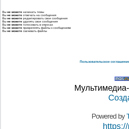
Вы
не можете
начинать темы
Вы
не можете
отвечать на сообщения
Вы
не можете
редактировать свои сообщения
Вы
не можете
удалять свои сообщения
Вы
не можете
голосовать в опросах
Вы
не можете
прикреплять файлы к сообщениям
Вы
не можете
скачивать файлы
Пользовательское соглашени
Мультимедиа-
Созд
Powered by
T
https:/