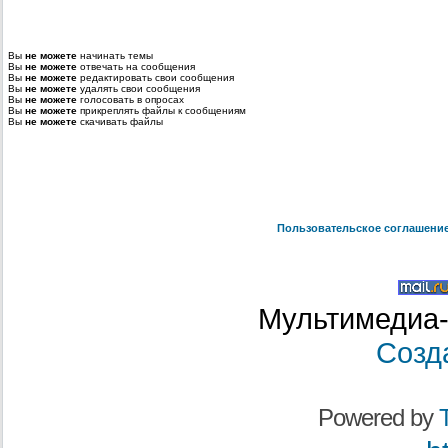
Вы
не можете
начинать темы
Вы
не можете
отвечать на сообщения
Вы
не можете
редактировать свои сообщения
Вы
не можете
удалять свои сообщения
Вы
не можете
голосовать в опросах
Вы
не можете
прикреплять файлы к сообщениям
Вы
не можете
скачивать файлы
Пользовательское соглашени
Мультимедиа-
Созд
Powered by
T