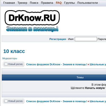
Главная
|
Трекер
|
Поиск
|
Правила
|
FAQ
|
Группы
|
Пользователи
|
Регистрация
·
Имя:
Парол
10 класс
Модераторы
Список форумов Dr.Know - Знания в помощь!
»
Школьные у
Темы
В этом фо
Щёлкните
Начать новую 
Список форумов Dr.Know - Знания в помощь!
»
Школьные у