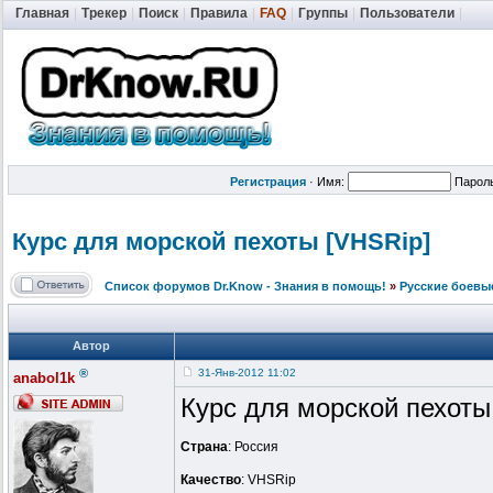
Главная
|
Трекер
|
Поиск
|
Правила
|
FAQ
|
Группы
|
Пользователи
|
Регистрация
·
Имя:
Парол
Курс для морской пехоты [VHSRip]
Список форумов Dr.Know - Знания в помощь!
»
Русские боевы
Автор
®
31-Янв-2012 11:02
anabol1k
Курс для морской пехоты
Страна
: Россия
Качество
: VHSRip