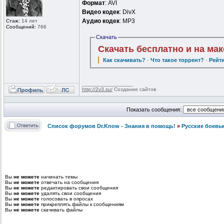
Формат
: AVI
Видео кодек
: DivX
Аудио кодек
: MP3
Стаж:
14 лет
Сообщений:
766
Скачать
Скачать бесплатно и на ма
Как скачивать?
·
Что такое торрент?
·
Рейт
_________________
http://2v3.su/
Создание сайтов
Показать сообщения:
Список форумов Dr.Know - Знания в помощь!
»
Русские боевы
Вы
не можете
начинать темы
Вы
не можете
отвечать на сообщения
Вы
не можете
редактировать свои сообщения
Вы
не можете
удалять свои сообщения
Вы
не можете
голосовать в опросах
Вы
не можете
прикреплять файлы к сообщениям
Вы
не можете
скачивать файлы