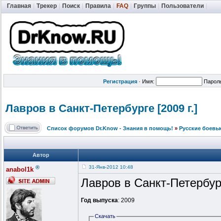
Главная
|
Трекер
|
Поиск
|
Правила
|
FAQ
|
Группы
|
Пользователи
|
Регистрация
·
Имя:
Парол
Лавров в Санкт-Петерб
урге [2009 г.]
Список форумов Dr.Know - Знания в помощь!
»
Русские боевы
Автор
®
31-Янв-2012 10:48
anabol1k
Лавров в Санкт-Петербур
Год выпуска
: 2009
Скачать