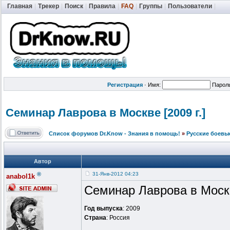
Главная
|
Трекер
|
Поиск
|
Правила
|
FAQ
|
Группы
|
Пользователи
|
Регистрация
·
Имя:
Парол
Семинар Лаврова в Москве [2009 г.]
Список форумов Dr.Know - Знания в помощь!
»
Русские боевы
Автор
®
31-Янв-2012 04:23
anabol1k
Семинар Лаврова в Моск
Год выпуска
: 2009
Страна
: Россия