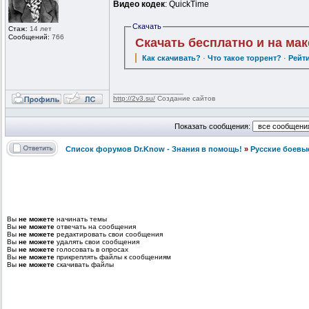
Видео кодек
: QuickTime
Скачать
Стаж:
14 лет
Сообщений:
766
Скачать бесплатно и на ма
Как скачивать?
·
Что такое торрент?
·
Рейт
_________________
http://2v3.su/
Создание сайтов
Показать сообщения:
Список форумов Dr.Know - Знания в помощь!
»
Русские боевы
Вы
не можете
начинать темы
Вы
не можете
отвечать на сообщения
Вы
не можете
редактировать свои сообщения
Вы
не можете
удалять свои сообщения
Вы
не можете
голосовать в опросах
Вы
не можете
прикреплять файлы к сообщениям
Вы
не можете
скачивать файлы