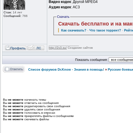
Видео кодек
: Другой MPEG4
Аудио кодек
: AC3
Стаж:
14 лет
Сообщений:
766
Скачать
Скачать бесплатно и на ма
Как скачивать?
·
Что такое торрент?
·
Рейт
_________________
http://2v3.su/
Создание сайтов
Показать сообщения:
Список форумов Dr.Know - Знания в помощь!
»
Русские боевы
Вы
не можете
начинать темы
Вы
не можете
отвечать на сообщения
Вы
не можете
редактировать свои сообщения
Вы
не можете
удалять свои сообщения
Вы
не можете
голосовать в опросах
Вы
не можете
прикреплять файлы к сообщениям
Вы
не можете
скачивать файлы