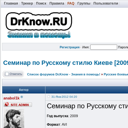
Главная
|
Трекер
|
Поиск
|
Правила
|
FAQ
|
Группы
|
Пользователи
|
Регистрация
·
Имя:
Парол
Семинар по Русскому стилю Киеве [2009 
Список форумов Dr.Know - Знания в помощь!
»
Русские боевы
Автор
®
31-Янв-2012 04:20
anabol1k
Семинар по Русскому ст
Год выпуска
: 2009
Формат
: AVI