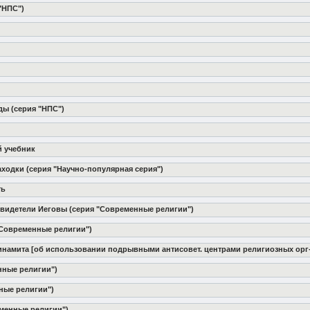
"НПС")
ды (серия "НПС")
й учебник
находки (серия "Научно-популярная серия")
ть
 Свидетели Иеговы (серия "Современные религии")
 "Современные религии")
 динамита [об использовании подрывными антисовет. центрами религиозных орг
нные религии")
нные религии")
еменные религии")