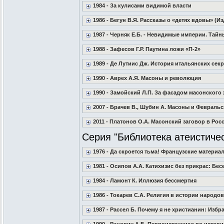
1984 - За кулисами видимой власти
1986 - Бегун В.Я. Рассказы о «детях вдовы» (Изд
1987 - Черняк Е.Б. - Невидимые империи. Тай
1988 - Зафесов Г.Р. Паутина ложи «П-2»
1989 - Де Лутиис Дж. История итальянских сек
1990 - Аврех А.Я. Масоны и революция
1990 - Замойский Л.П. За фасадом масонского
2007 - Брачев В., Шубин А. Масоны и Февральс
2011 - Платонов О.А. Масонский заговор в Ро
Серия "Библиотека атеистиче
1976 - Да скроется тьма! Французские материал
1981 - Осипов А.А. Катихизис без прикрас: 
1984 - Ламонт К. Иллюзия бессмертия
1986 - Токарев С.А. Религия в истории народов 
1987 - Рассел Б. Почему я не христианин: Изб