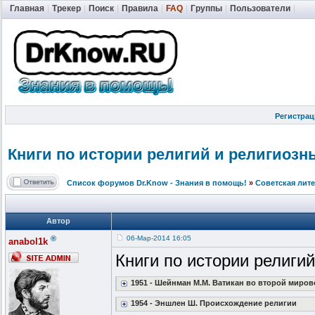
Главная
|
Трекер
|
Поиск
|
Правила
|
FAQ
|
Группы
|
Пользователи
|
Регистрац
Книги по истории религий и религиозн
Список форумов Dr.Know - Знания в помощь!
»
Советская лит
Автор
®
06-Мар-2014 16:05
anabol1k
Книги по истории религий
1951 - Шейнман М.М. Ватикан во второй миро
1954 - Эншлен Ш. Происхождение религии