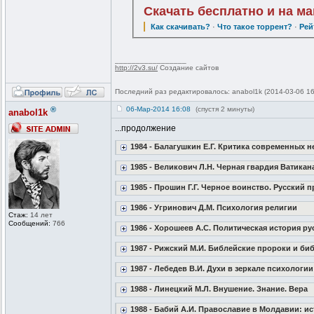
Скачать бесплатно и на м
Как скачивать?
·
Что такое торрент?
·
Рей
_________________
http://2v3.su/
Создание сайтов
Последний раз редактировалось: anabol1k (2014-03-06 16
®
06-Мар-2014 16:08
(спустя 2 минуты)
anabol1k
...продолжение
1984 - Балагушкин Е.Г. Критика современных 
1985 - Великович Л.Н. Черная гвардия Ватикана 
1985 - Прошин Г.Г. Черное воинство. Русский
1986 - Угринович Д.М. Психология религии
Стаж:
14 лет
Сообщений:
766
1986 - Хорошеев А.С. Политическая история рус
1987 - Рижский М.И. Библейские пророки и би
1987 - Лебедев В.И. Духи в зеркале психологии
1988 - Линецкий М.Л. Внушение. Знание. Вера
1988 - Бабий А.И. Православие в Молдавии: и