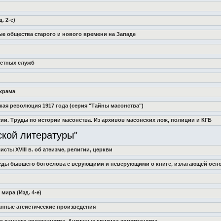
. 2-е)
ные общества старого и нового времени на Западе
ретных служб
 храма
кая революция 1917 года (серия "Тайны масонства")
ссии. Труды по истории масонства. Из архивов масонских лож, полиции и КГБ
ской литературы"
исты XVIII в. об атеизме, религии, церкви
Беседы бывшего богослова с верующими и неверующими о книге, излагающей ос
мира (Изд. 4-е)
ранные атеистические произведения