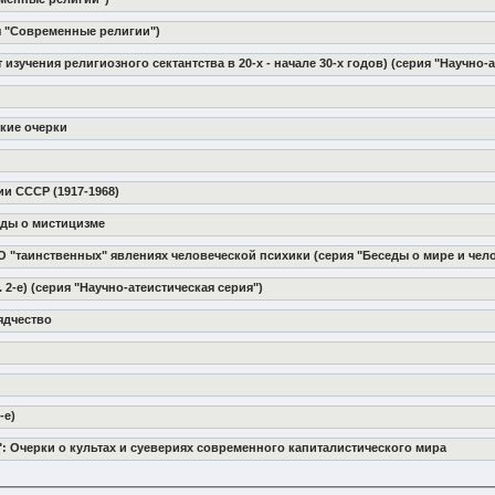
ия "Современные религии")
 изучения религиозного сектантства в 20-х - начале 30-х годов) (серия "Научно
ские очерки
ии СССР (1917-1968)
юды о мистицизме
. О "таинственных" явлениях человеческой психики (серия "Беседы о мире и чел
. 2-е) (серия "Научно-атеистическая серия")
ядчество
-е)
": Очерки о культах и суевериях современного капиталистического мира