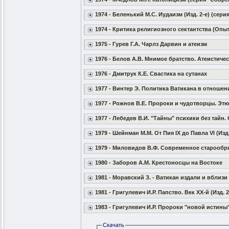
1974 - Беленький М.С. Иудаизм (Изд. 2-е) (сер
1974 - Критика религиозного сектантства (Опыт
1975 - Гурев Г.А. Чарлз Дарвин и атеизм
1976 - Белов А.В. Мнимое братство. Атеистиче
1976 - Дмитрук К.Е. Свастика на сутанах
1977 - Винтер Э. Политика Ватикана в отношен
1977 - Рожнов В.Е. Пророки и чудотворцы. Эт
1977 - Лебедев В.И. "Тайны" психики без тайн
1979 - Шейнман М.М. От Пия IX до Павла VI (Изд
1979 - Миловидов В.Ф. Современное старообр
1980 - Заборов А.М. Крестоносцы на Востоке
1981 - Моравский З. - Ватикан издали и вблизи
1981 - Григулевич И.Р. Папство. Век XX-й (Изд. 2
1983 - Григулевич И.Р. Пророки "новой истины
Скачать