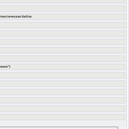
-атеистическая библи
овеке")