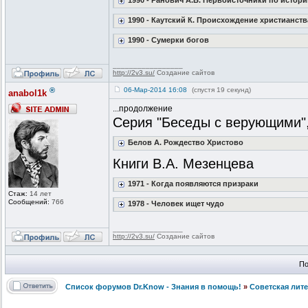
1990 - Ранович А.Б. Первоисточники по истор
1990 - Каутский К. Происхождение христианств
1990 - Сумерки богов
_________________
http://2v3.su/
Создание сайтов
®
06-Мар-2014 16:08
(спустя 19 секунд)
anabol1k
...продолжение
Серия "Беседы с верующими", 
Белов А. Рождество Христово
Книги В.А. Мезенцева
1971 - Когда появляются призраки
Стаж:
14 лет
Сообщений:
766
1978 - Человек ищет чудо
_________________
http://2v3.su/
Создание сайтов
По
Список форумов Dr.Know - Знания в помощь!
»
Советская лит