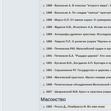
1988 - Васильев А. В поисках "второго мира": 
1988 - Васильев А. По следам "святых" престу
1989 - Мороз О.П. От имени науки: О суевериях
1989 - Жданов Н.В., Игнатенко А.А. Ислам на по
1989 - Апокрифы древних христиан. Исследова
1989 - Лавров П.Л. О религии (серия "Научно-
1990 - Печникова Р.Ю. Мальтийский орден в п
1991 - Печников Б.А. "Рыцари церкви". Кто о
1991 - Буганов В.И., Богданов А.П. Бунтари и
1991 - Скрынников Р.Г. Государство и церковь н
1994 - Магический кристалл. Магия глазами уч
1998 - Религиозные объединения Московской 
2007 - Шкаровский М.В. Крест и свастика (сер
Масонство
1983 - Росси Д., Ломбрасса Ф. Во имя ложи