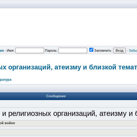
ия
·
Имя:
Пароль:
Запомнить
·
Забы
ых организаций,
атеизму и близкой тема
ература
Сообщение
 и религиозных организаций, атеизму и
вой войне