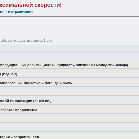
аксимальной скорости!
тинг и ограничения
:10), всего редактировалось 1 раз
нетрадиционных религий (истоки, сущность, влияние на молодежь Запада)
(Изд. 2-е)
 православный монастырь. Легенда и быль
ской канонизации (XI-XVI вв.)
блейские пророчества
стория и современность