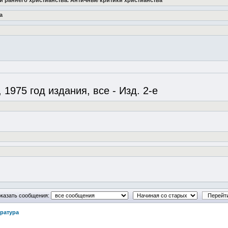
ии раннего христианства. Античные критики христианства
а
1975 год издания, все - Изд. 2-е
казать сообщения:
ература