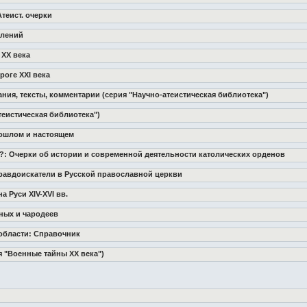
Атеист. очерки
плений
 XX века
роге XXI века
ния, тексты, комментарии (серия "Научно-атеистическая библиотека")
атеистическая библиотека")
рошлом и настоящем
ни?: Очерки об истории и современной деятельности католических орденов
 правдоискатели в Русской православной церкви
а Руси XIV-XVI вв.
еных и чародеев
области: Справочник
ия "Военные тайны XX века")