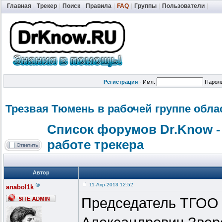
Главная
|
Трекер
|
Поиск
|
Правила
|
FAQ
|
Группы
|
Пользователи
|
Регистрация
·
Имя:
Парол
Трезвая Тюмень в рабочей группе обла
Список форумов Dr.Know -
работе трекера
Автор
®
11-Апр-2013 12:52
anabol1k
Председатель ТГОО 