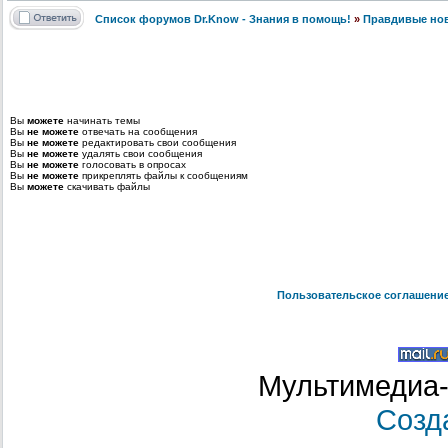
Список форумов Dr.Know - Знания в помощь!
»
Правдивые но
Вы
можете
начинать темы
Вы
не можете
отвечать на сообщения
Вы
не можете
редактировать свои сообщения
Вы
не можете
удалять свои сообщения
Вы
не можете
голосовать в опросах
Вы
не можете
прикреплять файлы к сообщениям
Вы
можете
скачивать файлы
Пользовательское соглашени
Мультимедиа-
Созд