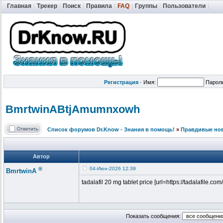
Главная
|
Трекер
|
Поиск
|
Правила
|
FAQ
|
Группы
|
Пользователи
|
Регистрация
·
Имя:
Парол
BmrtwinABtjA
mumnxowh
Список форумов Dr.Know - Знания в помощь!
»
Правдивые но
Автор
®
04-Июн-2026 12:39
BmrtwinA
tadalafil 20 mg tablet price [url=https://tadalafile.com/
Показать сообщения: