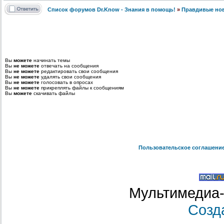
Список форумов Dr.Know - Знания в помощь!
»
Правдивые но
Вы
можете
начинать темы
Вы
не можете
отвечать на сообщения
Вы
не можете
редактировать свои сообщения
Вы
не можете
удалять свои сообщения
Вы
не можете
голосовать в опросах
Вы
не можете
прикреплять файлы к сообщениям
Вы
можете
скачивать файлы
Пользовательское соглашени
Мультимедиа-
Созд