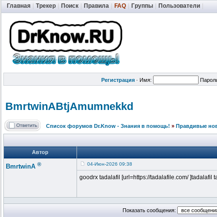
Главная
|
Трекер
|
Поиск
|
Правила
|
FAQ
|
Группы
|
Пользователи
|
Регистрация
·
Имя:
Парол
BmrtwinABtjA
mumnekkd
Список форумов Dr.Know - Знания в помощь!
»
Правдивые но
Автор
®
04-Июн-2026 09:38
BmrtwinA
goodrx tadalafil [url=https://tadalafile.com/ ]tadalafil 
Показать сообщения: