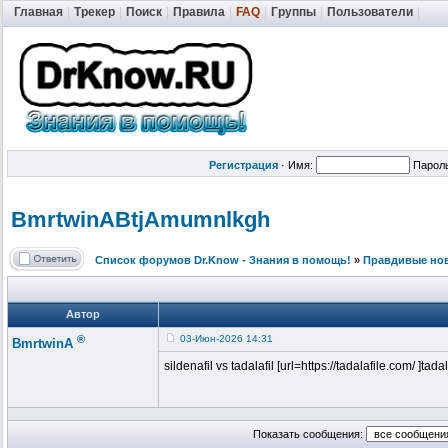
Главная
|
Трекер
|
Поиск
|
Правила
|
FAQ
|
Группы
|
Пользователи
|
Регистрация
·
Имя:
Парол
BmrtwinABtjA
mumnlkgh
Список форумов Dr.Know - Знания в помощь!
»
Правдивые но
Автор
®
03-Июн-2026 14:31
BmrtwinA
sildenafil vs tadalafil [url=https://tadalafile.com/ ]tada
Показать сообщения: