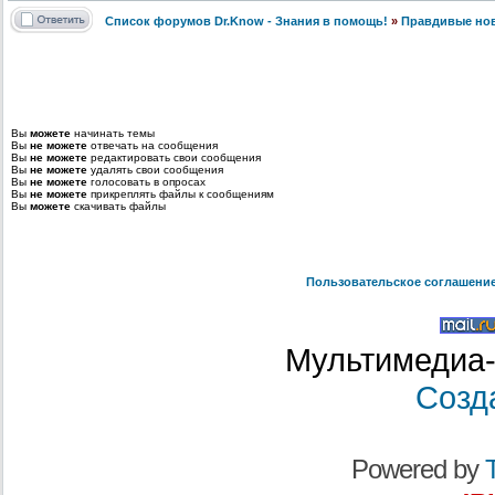
Список форумов Dr.Know - Знания в помощь!
»
Правдивые но
Вы
можете
начинать темы
Вы
не можете
отвечать на сообщения
Вы
не можете
редактировать свои сообщения
Вы
не можете
удалять свои сообщения
Вы
не можете
голосовать в опросах
Вы
не можете
прикреплять файлы к сообщениям
Вы
можете
скачивать файлы
Пользовательское соглашени
Мультимедиа-
Созд
Powered by
T