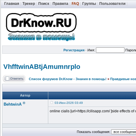
Главная
|
Трекер
|
Поиск
|
Правила
|
FAQ
|
Группы
|
Пользователи
|
Регистрация
·
Имя:
Парол
VhfftwinABtj
Amumnrplo
Список форумов Dr.Know - Знания в помощь!
»
Правдивые но
Автор
®
03-Июн-2026 03:49
BehtwinA
online cialis [url=https://cilisapp.com/ ]side effects of
Показать сообщения: