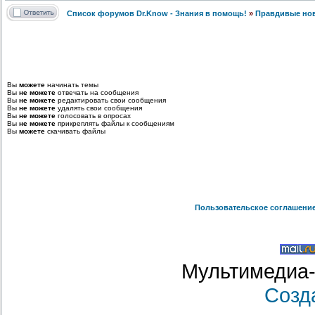
Список форумов Dr.Know - Знания в помощь!
»
Правдивые но
Вы
можете
начинать темы
Вы
не можете
отвечать на сообщения
Вы
не можете
редактировать свои сообщения
Вы
не можете
удалять свои сообщения
Вы
не можете
голосовать в опросах
Вы
не можете
прикреплять файлы к сообщениям
Вы
можете
скачивать файлы
Пользовательское соглашени
Мультимедиа-
Созд