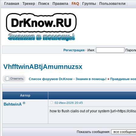
Главная
|
Трекер
|
Поиск
|
Правила
|
FAQ
|
Группы
|
Пользователи
|
Регистрация
·
Имя:
Парол
VhfftwinABtj
Amumnuzsx
Список форумов Dr.Know - Знания в помощь!
»
Правдивые но
Автор
®
02-Июн-2026 20:45
BehtwinA
how to flush cialis out of your system [url=https://cilis
Показать сообщения: