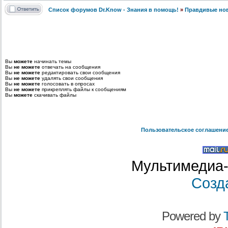
Список форумов Dr.Know - Знания в помощь!
»
Правдивые но
Вы
можете
начинать темы
Вы
не можете
отвечать на сообщения
Вы
не можете
редактировать свои сообщения
Вы
не можете
удалять свои сообщения
Вы
не можете
голосовать в опросах
Вы
не можете
прикреплять файлы к сообщениям
Вы
можете
скачивать файлы
Пользовательское соглашени
Мультимедиа-
Созд
Powered by
T