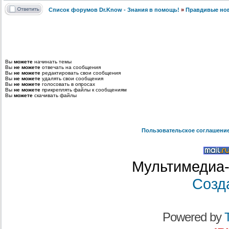
Список форумов Dr.Know - Знания в помощь!
»
Правдивые но
Вы
можете
начинать темы
Вы
не можете
отвечать на сообщения
Вы
не можете
редактировать свои сообщения
Вы
не можете
удалять свои сообщения
Вы
не можете
голосовать в опросах
Вы
не можете
прикреплять файлы к сообщениям
Вы
можете
скачивать файлы
Пользовательское соглашени
Мультимедиа-
Созд
Powered by
T