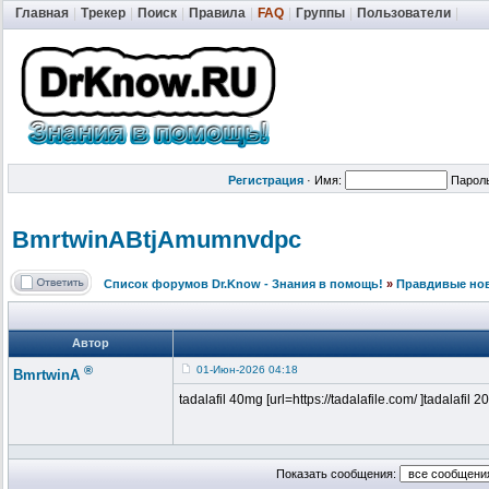
Главная
|
Трекер
|
Поиск
|
Правила
|
FAQ
|
Группы
|
Пользователи
|
Регистрация
·
Имя:
Парол
BmrtwinABtjA
mumnvdpc
Список форумов Dr.Know - Знания в помощь!
»
Правдивые но
Автор
®
01-Июн-2026 04:18
BmrtwinA
tadalafil 40mg [url=https://tadalafile.com/ ]tadalafil 2
Показать сообщения: