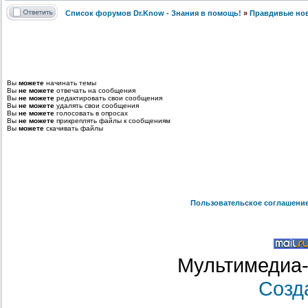
Список форумов Dr.Know - Знания в помощь!
»
Правдивые но
Вы
можете
начинать темы
Вы
не можете
отвечать на сообщения
Вы
не можете
редактировать свои сообщения
Вы
не можете
удалять свои сообщения
Вы
не можете
голосовать в опросах
Вы
не можете
прикреплять файлы к сообщениям
Вы
можете
скачивать файлы
Пользовательское соглашени
Мультимедиа-
Созд