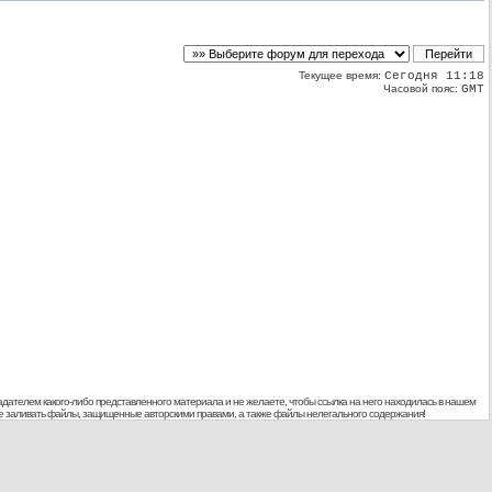
Текущее время:
Сегодня 11:18
Часовой пояс:
GMT
дателем какого-либо представленного материала и не желаете, чтобы ссылка на него находилась в нашем
 не заливать файлы, защищенные авторскими правами, а также файлы нелегального содержания!