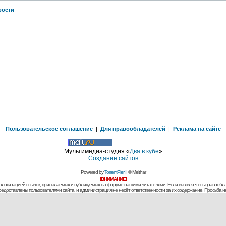
вости
Пользовательское соглашение
|
Для правообладателей
|
Реклама на сайте
Мультимедиа-студия «
Два в кубе
»
Создание сайтов
Powered by
TorrentPier II
© Meithar
!ВНИМАНИЕ!
алогизацией ссылок, присылаемых и публикуемых на форуме нашими читателями. Если вы являетесь правообла
предоставлены пользователями сайта, и администрация не несёт ответственности за их содержание. Просьба