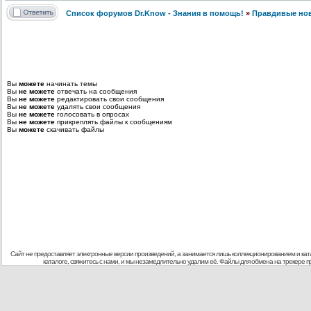
Список форумов Dr.Know - Знания в помощь!
»
Правдивые но
Вы
можете
начинать темы
Вы
не можете
отвечать на сообщения
Вы
не можете
редактировать свои сообщения
Вы
не можете
удалять свои сообщения
Вы
не можете
голосовать в опросах
Вы
не можете
прикреплять файлы к сообщениям
Вы
можете
скачивать файлы
Сайт не предоставляет электронные версии произведений, а занимается лишь коллекционированием и кат
каталоге, свяжитесь с нами, и мы незамедлительно удалим её. Файлы для обмена на трекере 