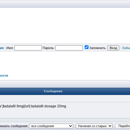
ия
·
Имя:
Пароль:
Запомнить
·
Забы
вости
Сообщение
m/ ]tadalafil 9mg[/url] tadalafil dosage 20mg
казать сообщения: