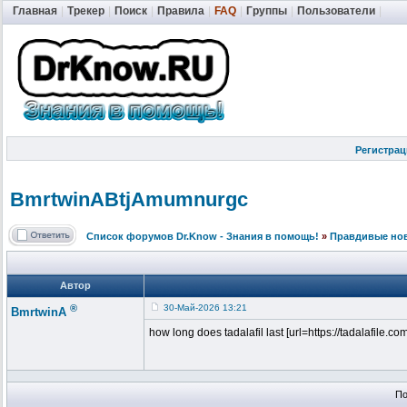
Главная
|
Трекер
|
Поиск
|
Правила
|
FAQ
|
Группы
|
Пользователи
|
Регистрац
BmrtwinABtjA
mumnurgc
Список форумов Dr.Know - Знания в помощь!
»
Правдивые но
Автор
®
30-Май-2026 13:21
BmrtwinA
how long does tadalafil last [url=https://tadalafile.co
По