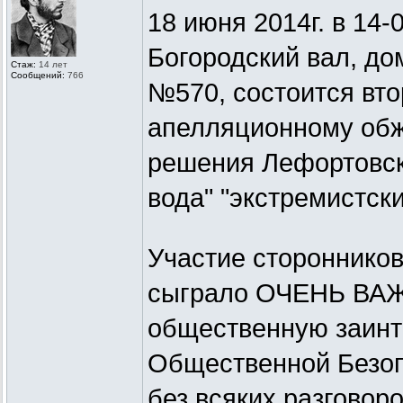
18 июня 2014г. в 14-
Богородский вал, дом
Стаж:
14 лет
Сообщений:
766
№570, состоится вто
апелляционному обж
решения Лефортовско
вода" "экстремистск
Участие сторонников
сыграло ОЧЕНЬ ВАЖ
общественную заинт
Общественной Безопа
без всяких разговор