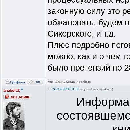
законную силу это 
обжаловать, будем п
Сикорского, и т.д.
Плюс подробно погов
можно, как и о чем г
было претензий по 28
_________________
http://2v3.su/
Создание сайтов
®
22-Янв-2014 23:30
(спустя 1 месяц 24 дня)
anabol1k
Информа
состоявшемс
кни