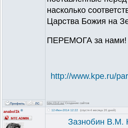
насколько соответст
Царства Божия на З
ПЕРЕМОГА за нами!
http://www.kpe.ru/par
_________________
http://2v3.su/
Создание сайтов
®
12-Июн-2014 12:22
(спустя 4 месяца 20 дней)
anabol1k
Зазнобин В.М. 