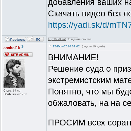
добавления ваших н
Скачать видео без л
https://yadi.sk/d/m
_________________
http://2v3.su/
Создание сайтов
®
25-Июн-2014 07:02
(спустя 10 дней)
anabol1k
ВНИМАНИЕ!
Решение суда о приз
экстремистским мате
Понятно, что мы буд
Стаж:
14 лет
Сообщений:
766
обжаловать, на на се
ПРОСИМ всех соратн