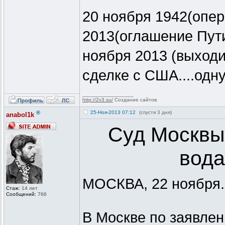
20 ноября 1942(опер
2013(оглашение Пути
ноября 2013 (выходи
сделке с США....одн
_________________
http://2v3.su/
Создание сайтов
®
25-Ноя-2013 07:12
(спустя 3 дня)
anabol1k
Суд Москвы
вода
МОСКВА, 22 ноября.
Стаж:
14 лет
Сообщений:
766
В Москве по заявлен