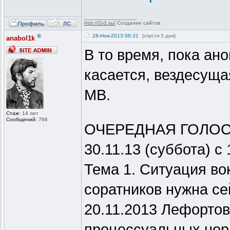
_________________
http://2v3.su/
Создание сайтов
®
28-Ноя-2013 08:31
(спустя 3 дня)
anabol1k
В то время, пока ан
касается, вездесуща
МВ.
Стаж:
14 лет
Сообщений:
766
ОЧЕРЕДНАЯ ГОЛО
30.11.13 (суббота) с 
Тема 1. Ситуация во
соратников нужна се
20.11.2013 Лефорто
процессуальных нор