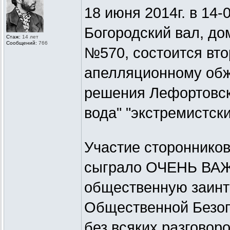
18 июня 2014г. в 14-
Богородский вал, дом
Стаж:
14 лет
Сообщений:
766
№570, состоится вто
апелляционному обж
решения Лефортовско
вода" "экстремистск
Участие сторонников
сыграло ОЧЕНЬ ВАЖ
общественную заинт
Общественной Безопа
без всяких разговор