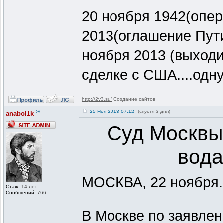
20 ноября 1942(опер
2013(оглашение Пути
ноября 2013 (выходи
сделке с США....одн
_________________
http://2v3.su/
Создание сайтов
®
25-Ноя-2013 07:12
(спустя 3 дня)
anabol1k
Суд Москвы
вода
МОСКВА, 22 ноября.
Стаж:
14 лет
Сообщений:
766
В Москве по заявлен