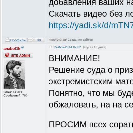
добавления ваших н
Скачать видео без л
https://yadi.sk/d/m
_________________
http://2v3.su/
Создание сайтов
®
25-Июн-2014 07:02
(спустя 10 дней)
anabol1k
ВНИМАНИЕ!
Решение суда о приз
экстремистским мате
Понятно, что мы буд
Стаж:
14 лет
Сообщений:
766
обжаловать, на на се
ПРОСИМ всех соратн