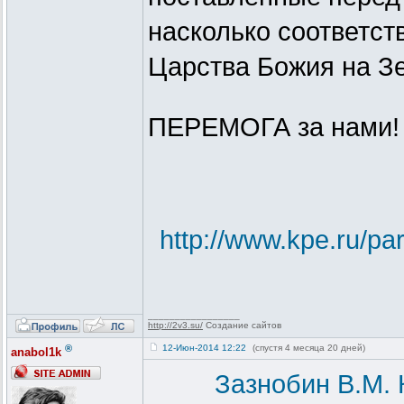
насколько соответст
Царства Божия на З
ПЕРЕМОГА за нами!
http://www.kpe.ru/par
_________________
http://2v3.su/
Создание сайтов
®
12-Июн-2014 12:22
(спустя 4 месяца 20 дней)
anabol1k
Зазнобин В.М. 