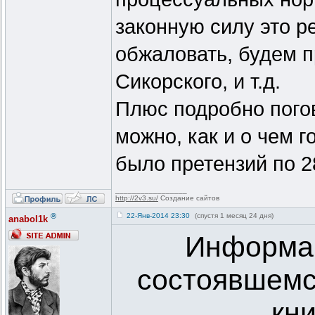
законную силу это 
обжаловать, будем п
Сикорского, и т.д.
Плюс подробно погов
можно, как и о чем г
было претензий по 28
_________________
http://2v3.su/
Создание сайтов
®
22-Янв-2014 23:30
(спустя 1 месяц 24 дня)
anabol1k
Информа
состоявшемс
кни