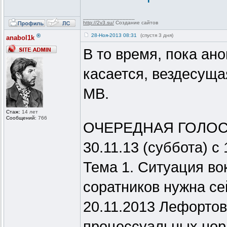
_________________
http://2v3.su/
Создание сайтов
®
28-Ноя-2013 08:31
(спустя 3 дня)
anabol1k
В то время, пока ан
касается, вездесуща
МВ.
Стаж:
14 лет
Сообщений:
766
ОЧЕРЕДНАЯ ГОЛО
30.11.13 (суббота) с 
Тема 1. Ситуация во
соратников нужна се
20.11.2013 Лефорто
процессуальных нор