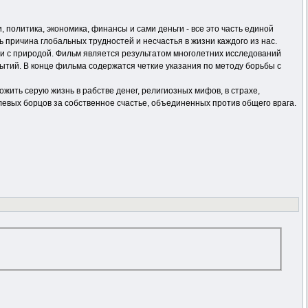
, политика, экономика, финансы и сами деньги - все это часть единой
 причина глобальных трудностей и несчастья в жизни каждого из нас.
ии с природой. Фильм является результатом многолетних исследований
бытий. В конце фильма содержатся четкие указания по методу борьбы с
жить серую жизнь в рабстве денег, религиозных мифов, в страхе,
левых борцов за собственное счастье, объединенных против общего врага.