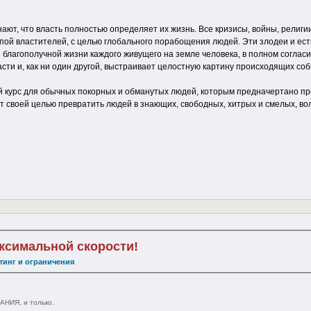
ают, что власть полностью определяет их жизнь. Все кризисы, войны, религии
пой властителей, с целью глобального порабощения людей. Эти злодеи и есть
я благополучной жизни каждого живущего на земле человека, в полном соглас
сти и, как ни один другой, выстраивает целостную картину происходящих со
ый курс для обычных покорных и обманутых людей, которым предначертано про
т своей целью превратить людей в знающих, свободных, хитрых и смелых, во
аксимальной скорости!
тинг и ограничения
НИЯ, и только.