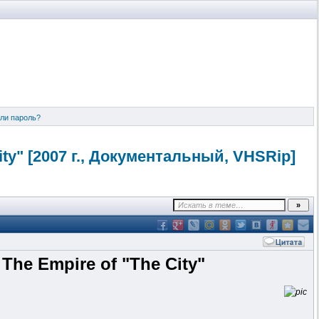
ли пароль?
ity" [2007 г., Документальн
ый, VHSRip]
he Empire of "The City"