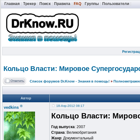
Главная
|
Трекер
|
Поиск
|
Правила
|
FAQ
|
Группы
|
Пользователи
|
Регистрац
Кольцо Власти: Мировое Супергосудар
Список форумов Dr.Know - Знания в помощь!
»
Полнометраж
Автор
®
18-Апр-2012 08:17
vedkins
Кольцо Власти: Мировое
Год выпуска
: 2007
Страна
: Великобритания
Жанр
: Документальный