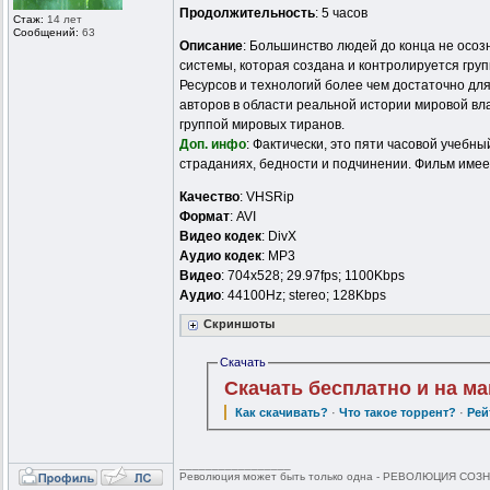
Продолжительность
: 5 часов
Стаж:
14 лет
Сообщений:
63
Описание
: Большинство людей до конца не осозн
системы, которая создана и контролируется груп
Ресурсов и технологий более чем достаточно дл
авторов в области реальной истории мировой вла
группой мировых тиранов.
Доп. инфо
: Фактически, это пяти часовой учебн
страданиях, бедности и подчинении. Фильм имее
Качество
: VHSRip
Формат
: AVI
Видео кодек
: DivX
Аудио кодек
: MP3
Видео
: 704x528; 29.97fps; 1100Kbps
Аудио
: 44100Hz; stereo; 128Kbps
Скриншоты
Скачать
Скачать бесплатно и на м
Как скачивать?
·
Что такое торрент?
·
Рей
_________________
Революция может быть только одна - РЕВОЛЮЦИЯ СОЗНА