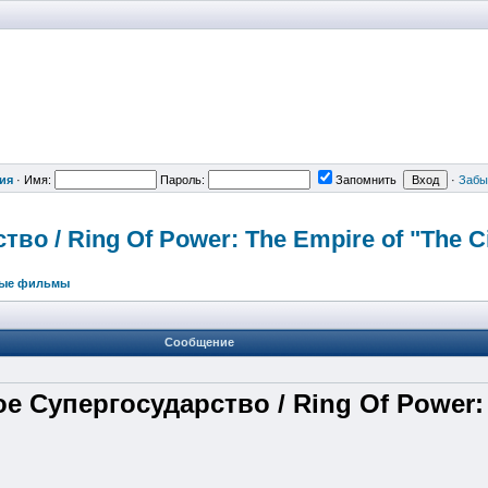
ия
·
Имя:
Пароль:
Запомнить
·
Забы
ство / Ring Of Power: The Empire of "The C
ные фильмы
Сообщение
 Супергосударство / Ring Of Power: T