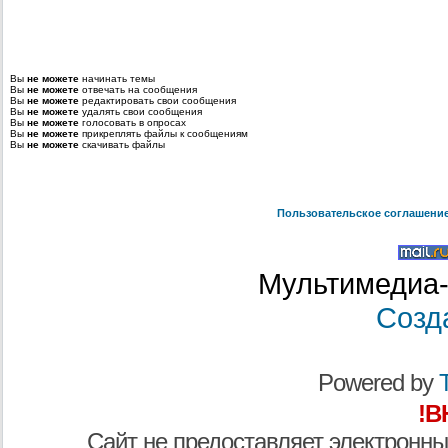
Вы
не можете
начинать темы
Вы
не можете
отвечать на сообщения
Вы
не можете
редактировать свои сообщения
Вы
не можете
удалять свои сообщения
Вы
не можете
голосовать в опросах
Вы
не можете
прикреплять файлы к сообщениям
Вы
не можете
скачивать файлы
Пользовательское соглашени
Мультимедиа-
Созд
Powered by
T
!В
Сайт не предоставляет электронны