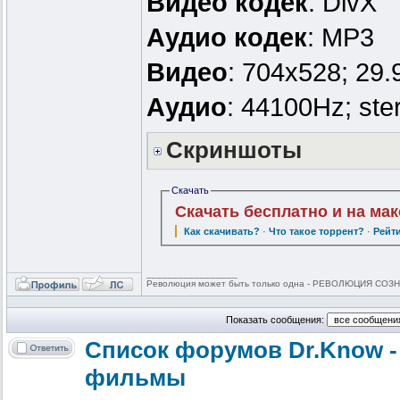
Видео кодек
: DivX
Аудио кодек
: MP3
Видео
: 704x528; 29.
Аудио
: 44100Hz; ste
Скриншоты
Скачать
Скачать бесплатно и на ма
Как скачивать?
·
Что такое торрент?
·
Рейт
_________________
Революция может быть только одна - РЕВОЛЮЦИЯ СОЗНА
Показать сообщения:
Список форумов Dr.Know -
фильмы