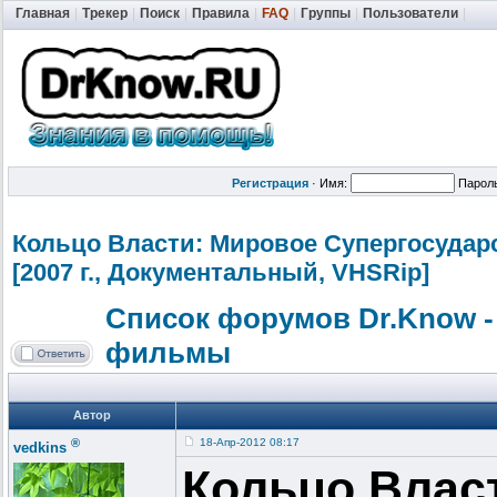
Главная
|
Трекер
|
Поиск
|
Правила
|
FAQ
|
Группы
|
Пользователи
|
Регистрация
·
Имя:
Парол
Кольцо Власти: Мировое Супергосудар
[2007 г., Документальн
ый, VHSRip]
Список форумов Dr.Know -
фильмы
Автор
®
18-Апр-2012 08:17
vedkins
Кольцо Влас