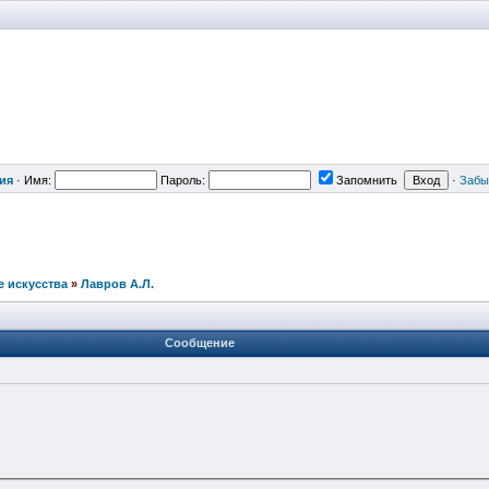
ия
·
Имя:
Пароль:
Запомнить
·
Забы
е искусства
»
Лавров А.Л.
Сообщение