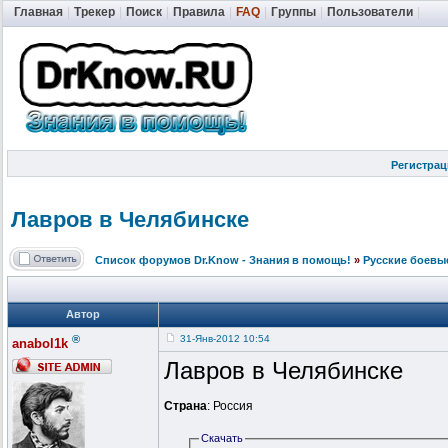
Главная
|
Трекер
|
Поиск
|
Правила
|
FAQ
|
Группы
|
Пользователи
|
Регистрац
Лавров в Челябинске
Список форумов Dr.Know - Знания в помощь!
»
Русские боевы
Автор
®
31-Янв-2012 10:54
anabol1k
Лавров в Челябинске
Страна
: Россия
Скачать