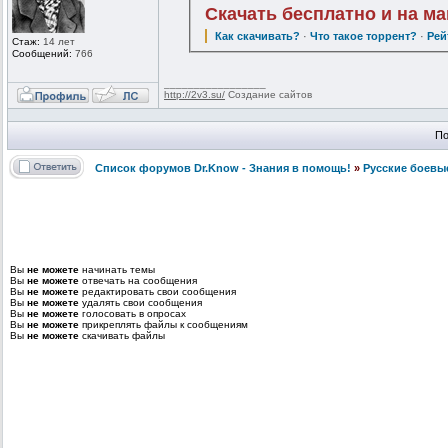
Скачать бесплатно и на м
Как скачивать?
·
Что такое торрент?
·
Рей
Стаж:
14 лет
Сообщений:
766
_________________
http://2v3.su/
Создание сайтов
По
Список форумов Dr.Know - Знания в помощь!
»
Русские боевы
Вы
не можете
начинать темы
Вы
не можете
отвечать на сообщения
Вы
не можете
редактировать свои сообщения
Вы
не можете
удалять свои сообщения
Вы
не можете
голосовать в опросах
Вы
не можете
прикреплять файлы к сообщениям
Вы
не можете
скачивать файлы