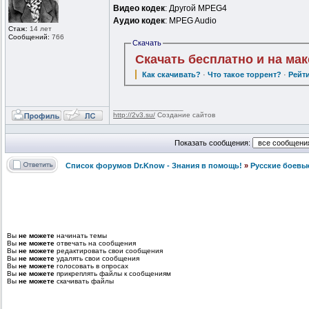
Видео кодек
: Другой MPEG4
Аудио кодек
: MPEG Audio
Стаж:
14 лет
Сообщений:
766
Скачать
Скачать бесплатно и на ма
Как скачивать?
·
Что такое торрент?
·
Рейт
_________________
http://2v3.su/
Создание сайтов
Показать сообщения:
Список форумов Dr.Know - Знания в помощь!
»
Русские боевы
Вы
не можете
начинать темы
Вы
не можете
отвечать на сообщения
Вы
не можете
редактировать свои сообщения
Вы
не можете
удалять свои сообщения
Вы
не можете
голосовать в опросах
Вы
не можете
прикреплять файлы к сообщениям
Вы
не можете
скачивать файлы