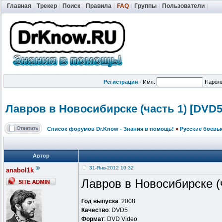
Главная
|
Трекер
|
Поиск
|
Правила
|
FAQ
|
Группы
|
Пользователи
|
Регистрация
·
Имя:
Парол
Лавров в Новосибирске
(часть 1) [DVD5
Список форумов Dr.Know - Знания в помощь!
»
Русские боевы
Автор
®
31-Янв-2012 10:32
anabol1k
Лавров в Новосибирске (
Год выпуска
: 2008
Качество
: DVD5
Формат
: DVD Video