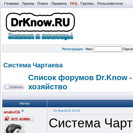
Главная
|
Трекер
|
Поиск
|
Правила
|
FAQ
|
Группы
|
Пользователи
|
Регистрация
·
Имя:
Парол
Система Чартаева
Список форумов Dr.Know -
хозяйство
Автор
®
31-Янв-2012 03:35
anabol1k
Система Чарт