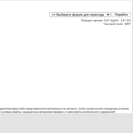
Текущее время:
Сегодня 19:03
Часовой пояс:
GMT
дателем какого-либо представленного материала и не желаете, чтобы ссылка на него находилась в нашем
 не заливать файлы, защищенные авторскими правами, а также файлы нелегального содержания!