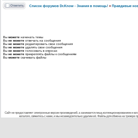
Список форумов Dr.Know - Знания в помощь!
»
Правдивые но
Вы
можете
начинать темы
Вы
не можете
отвечать на сообщения
Вы
не можете
редактировать свои сообщения
Вы
не можете
удалять свои сообщения
Вы
не можете
голосовать в опросах
Вы
не можете
прикреплять файлы к сообщениям
Вы
можете
скачивать файлы
Сайт не предоставляет электронные версии произведений, а занимается лишь коллекционированием и кат
каталоге, свяжитесь с нами, и мы незамедлительно удалим её. Файлы для обмена на трекере 