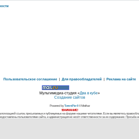
вости
Пользовательское соглашение
|
Для правообладателей
|
Реклама на сайте
Мультимедиа-студия «
Два в кубе
»
Создание сайтов
Powered by
TorrentPier II
© Meithar
!ВНИМАНИЕ!
алогизацией ссылок, присылаемых и публикуемых на форуме нашими читателями. Если вы являетесь правообла
предоставлены пользователями сайта, и администрация не несёт ответственности за их содержание. Просьба