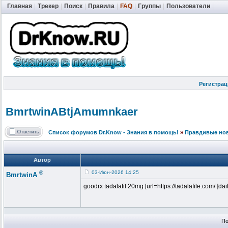
Главная
|
Трекер
|
Поиск
|
Правила
|
FAQ
|
Группы
|
Пользователи
|
Регистрац
BmrtwinABtjA
mumnkaer
Список форумов Dr.Know - Знания в помощь!
»
Правдивые но
Автор
®
03-Июн-2026 14:25
BmrtwinA
goodrx tadalafil 20mg [url=https://tadalafile.com/ ]daily 
По