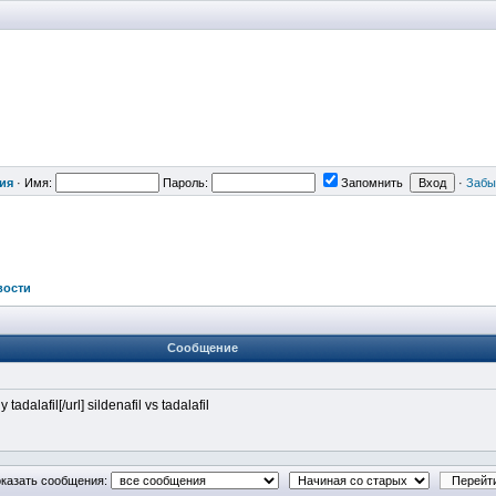
ия
·
Имя:
Пароль:
Запомнить
·
Забы
вости
Сообщение
tadalafil[/url] sildenafil vs tadalafil
казать сообщения: