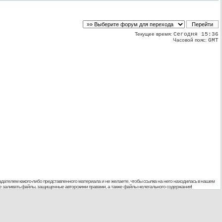
Текущее время:
Сегодня 15:36
Часовой пояс:
GMT
дателем какого-либо представленного материала и не желаете, чтобы ссылка на него находилась в нашем
 не заливать файлы, защищенные авторскими правами, а также файлы нелегального содержания!