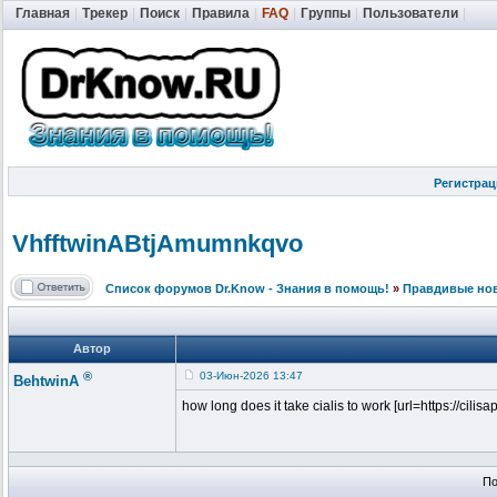
Главная
|
Трекер
|
Поиск
|
Правила
|
FAQ
|
Группы
|
Пользователи
|
Регистрац
VhfftwinABtj
Amumnkqvo
Список форумов Dr.Know - Знания в помощь!
»
Правдивые но
Автор
®
03-Июн-2026 13:47
BehtwinA
how long does it take cialis to work [url=https://cilisap
По