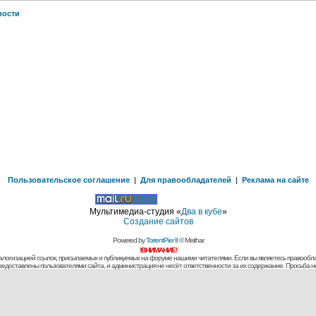
вости
Пользовательское соглашение
|
Для правообладателей
|
Реклама на сайте
Мультимедиа-студия «
Два в кубе
»
Создание сайтов
Powered by
TorrentPier II
© Meithar
!ВНИМАНИЕ!
алогизацией ссылок, присылаемых и публикуемых на форуме нашими читателями. Если вы являетесь правообла
предоставлены пользователями сайта, и администрация не несёт ответственности за их содержание. Просьба