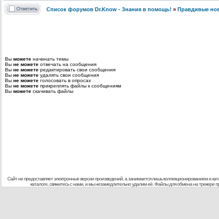
Список форумов Dr.Know - Знания в помощь!
»
Правдивые но
Вы
можете
начинать темы
Вы
не можете
отвечать на сообщения
Вы
не можете
редактировать свои сообщения
Вы
не можете
удалять свои сообщения
Вы
не можете
голосовать в опросах
Вы
не можете
прикреплять файлы к сообщениям
Вы
можете
скачивать файлы
Сайт не предоставляет электронные версии произведений, а занимается лишь коллекционированием и кат
каталоге, свяжитесь с нами, и мы незамедлительно удалим её. Файлы для обмена на трекере 