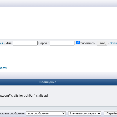
ия
·
Имя:
Пароль:
Запомнить
·
Забы
вости
Сообщение
p.com/ ]cialis for bph[/url] cialis ad
казать сообщения: