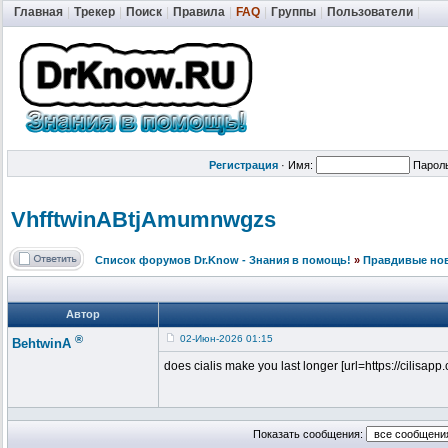
Главная
|
Трекер
|
Поиск
|
Правила
|
FAQ
|
Группы
|
Пользователи
|
Регистрация
·
Имя:
Парол
VhfftwinABtj
Amumnwgzs
Список форумов Dr.Know - Знания в помощь!
»
Правдивые но
Автор
®
02-Июн-2026 01:15
BehtwinA
does cialis make you last longer [url=https://cilisapp
Показать сообщения: