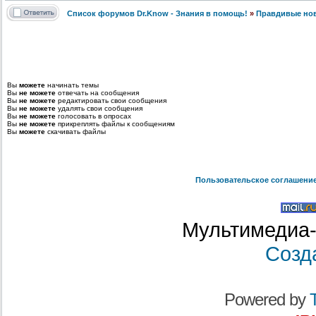
Список форумов Dr.Know - Знания в помощь!
»
Правдивые но
Вы
можете
начинать темы
Вы
не можете
отвечать на сообщения
Вы
не можете
редактировать свои сообщения
Вы
не можете
удалять свои сообщения
Вы
не можете
голосовать в опросах
Вы
не можете
прикреплять файлы к сообщениям
Вы
можете
скачивать файлы
Пользовательское соглашени
Мультимедиа-
Созд
Powered by
T