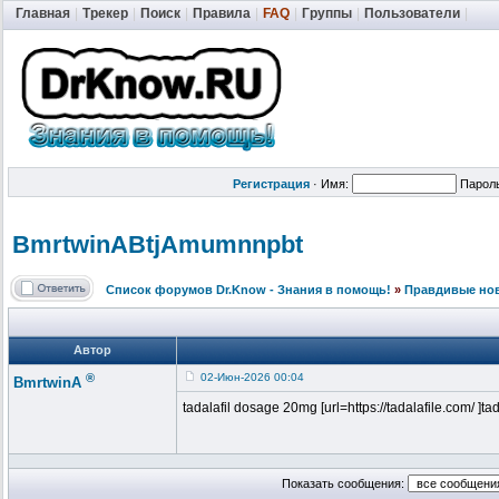
Главная
|
Трекер
|
Поиск
|
Правила
|
FAQ
|
Группы
|
Пользователи
|
Регистрация
·
Имя:
Парол
BmrtwinABtjA
mumnnpbt
Список форумов Dr.Know - Знания в помощь!
»
Правдивые но
Автор
®
02-Июн-2026 00:04
BmrtwinA
tadalafil dosage 20mg [url=https://tadalafile.com/ ]tada
Показать сообщения: