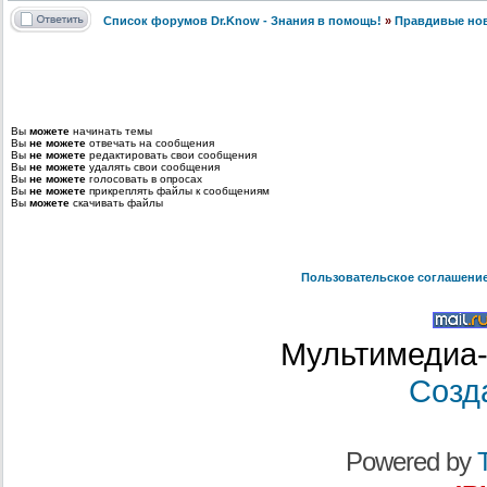
Список форумов Dr.Know - Знания в помощь!
»
Правдивые но
Вы
можете
начинать темы
Вы
не можете
отвечать на сообщения
Вы
не можете
редактировать свои сообщения
Вы
не можете
удалять свои сообщения
Вы
не можете
голосовать в опросах
Вы
не можете
прикреплять файлы к сообщениям
Вы
можете
скачивать файлы
Пользовательское соглашени
Мультимедиа-
Созд
Powered by
T