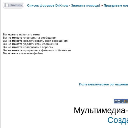
Список форумов Dr.Know - Знания в помощь!
»
Правдивые но
Вы
можете
начинать темы
Вы
не можете
отвечать на сообщения
Вы
не можете
редактировать свои сообщения
Вы
не можете
удалять свои сообщения
Вы
не можете
голосовать в опросах
Вы
не можете
прикреплять файлы к сообщениям
Вы
можете
скачивать файлы
Пользовательское соглашени
Мультимедиа-
Созд