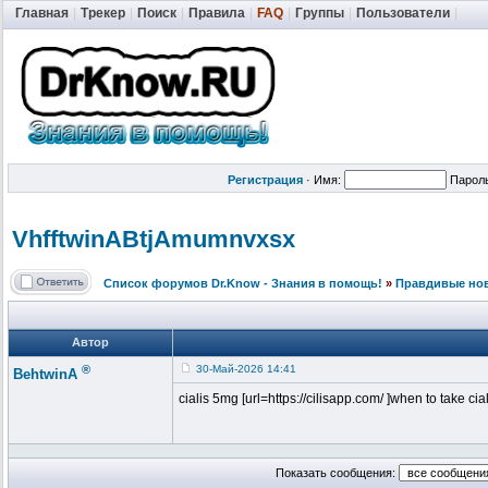
Главная
|
Трекер
|
Поиск
|
Правила
|
FAQ
|
Группы
|
Пользователи
|
Регистрация
·
Имя:
Парол
VhfftwinABtj
Amumnvxsx
Список форумов Dr.Know - Знания в помощь!
»
Правдивые но
Автор
®
30-Май-2026 14:41
BehtwinA
cialis 5mg [url=https://cilisapp.com/ ]when to take ciali
Показать сообщения: