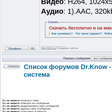
Видео
: H264, 1024x5
Аудио
: 1).AAC, 320k
Скачать
Скачать бесплатно и на ма
Как скачивать?
·
Что такое торрент?
·
Рейт
_________________
http://2v3.su/
Создание сайтов
Показать сообщения:
Список форумов Dr.Know -
система
Вы
не можете
начинать темы
Вы
не можете
отвечать на сообщения
Вы
не можете
редактировать свои сообщения
Вы
не можете
удалять свои сообщения
Вы
не можете
голосовать в опросах