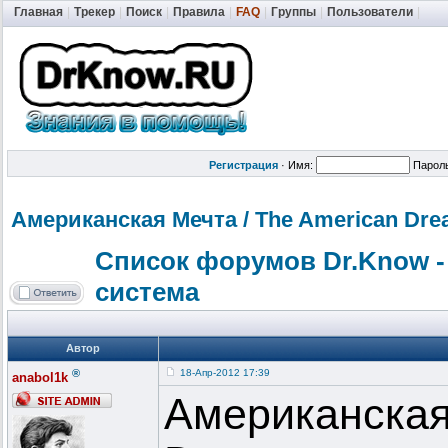
Главная
|
Трекер
|
Поиск
|
Правила
|
FAQ
|
Группы
|
Пользователи
|
Регистрация
·
Имя:
Парол
Американская
Мечта / The American Drea
Список форумов Dr.Know -
система
Автор
®
18-Апр-2012 17:39
anabol1k
Американская