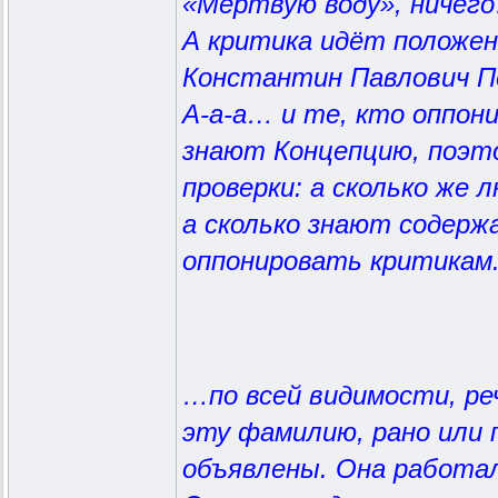
«Мёртвую воду», ничег
А критика идёт положен
Константин Павлович Пе
А-а-а… и те, кто оппон
знают Концепцию, поэто
проверки: а сколько же 
а сколько знают содерж
оппонировать критикам
…по всей видимости, ре
эту фамилию, рано или 
объявлены. Она работала