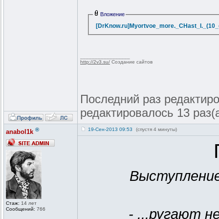
Вложение
[DrKnow.ru]Myortvoe_more._CHast_I._(10_g
_________________
http://2v3.su/
Создание сайтов
Последний раз редактиров
редактировалось 13 раз(
®
19-Сен-2013 09:53
(спустя 4 минуты)
anabol1k
Выступление
Стаж:
14 лет
Сообщений:
766
- ...ругают н