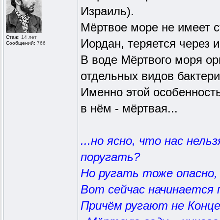
Израиль).
Мёртвое море не имеет с
Стаж:
14 лет
Иордан, теряется через 
Сообщений:
766
В воде Мёртвого моря ор
отдельных видов бактери
Именно этой особенность
в нём - мёртвая...
...но ясно, что нас нел
поругать?
Но ругать тоже опасно,
Вот сейчас начинается 
Причём ругают не Конце