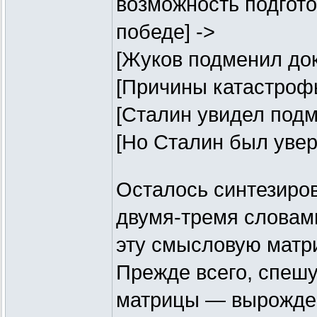
возможность подгото
победе] ->
[Жуков подменил док
[Причины катастрофы
[Сталин увидел подм
[Но Сталин был увер
Осталось синтезиров
двумя-тремя слова
эту смысловую матр
Прежде всего, спешу
матрицы — вырожден: