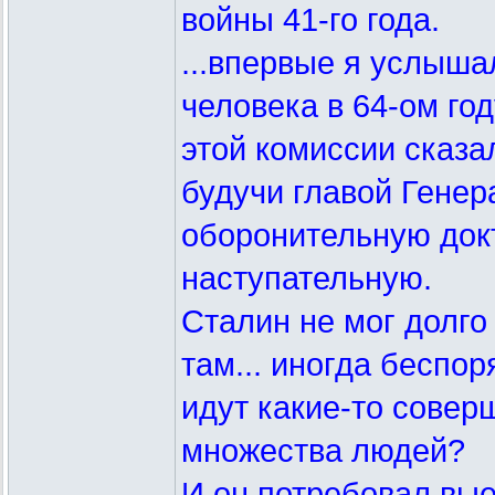
войны 41-го года.
...впервые я услыша
человека в 64-ом год
этой комиссии сказал
будучи главой Гене
оборонительную док
наступательную.
Сталин не мог долго 
там... иногда беспо
идут какие-то совер
множества людей?
И он потребовал вые