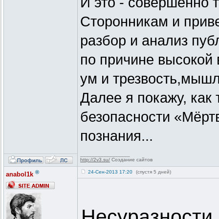
И это - совершенно 
Сторонникам и прив
разбор и анализ пуб
по причине высокой
ум и трезвость,мыш
Далее я покажу, как
безопасности «Мёрт
познания...
_________________
http://2v3.su/
Создание сайтов
®
24-Сен-2013 17:20
(спустя 5 дней)
anabol1k
Несуразности 