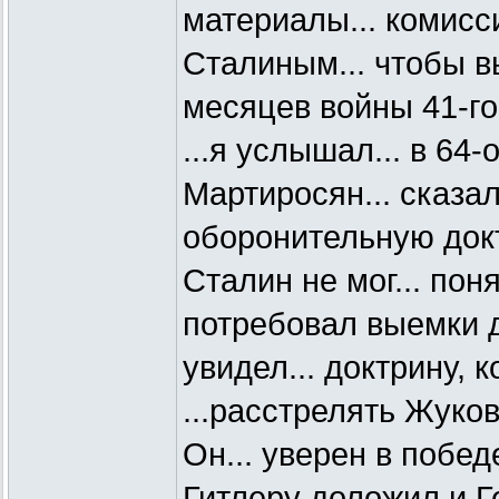
материалы... комисс
Сталиным... чтобы 
месяцев войны 41-го
...я услышал... в 64-
Мартиросян... сказал
оборонительную докт
Сталин не мог... понят
потребовал выемки до
увидел... доктрину, 
...расстрелять Жуков
Он... уверен в побед
Гитлеру доложил и 