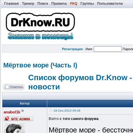
Главная
|
Трекер
|
Поиск
|
Правила
|
FAQ
|
Группы
|
Пользователи
|
Регистрация
·
Имя:
Парол
Мёртвое море (Часть I)
Список форумов Dr.Know -
новости
Автор
®
19-Сен-2013 09:48
anabol1k
Взято
с того самого форума
.
Мёртвое море - бессточн