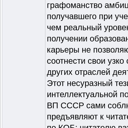
графоманство амбици
получавшего при уче
чем реальный уровен
получении образован
карьеры не позволя
соотнести свои узк
других отраслей дея
Этот несуразный тез
интеллектуальной п
ВП СССР сами соблю
предъявляют к читат
по КОБ: читателю ва