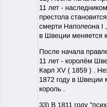
11 лет - наследнико
престола становится 
смерти Наполеона I ,
в Швеции меняется к
После начала правле
11 лет - королём Шв
Карл XV ( 1859 ) . Не
1872 году в Швеции 
король .
33) В 1811 году "пси