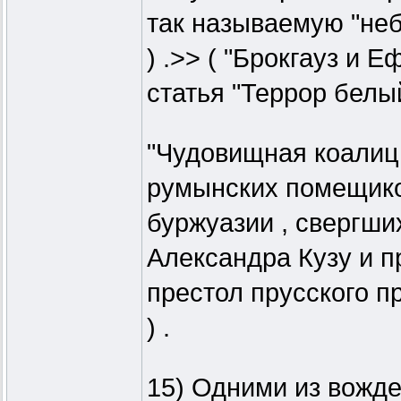
так называемую "неб
) .>> ( "Брокгауз и Е
статья "Террор белый
"Чудовищная коалици
румынских помещико
буржуазии , свергших
Александра Кузу и п
престол прусского п
) .
15) Одними из вожд