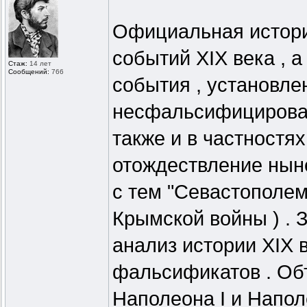
Официальная истори
событий XIX века , а
Стаж:
14 лет
Сообщений:
766
события , установле
несфальсифицированн
также и в частностях 
отождествление нын
с тем "Севастополем
Крымской войны ) . 
анализ истории XIX 
фальсификатов . Объ
Наполеона I и Наполе