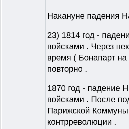
Накануне падения На
23) 1814 год - паден
войсками . Через не
время ( Бонапарт на 
повторно .
1870 год - падение Н
войсками . После п
Парижской Коммуны г
контрреволюции .