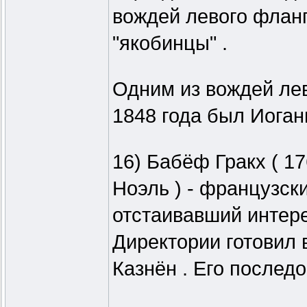
вождей левого фланг
"якобинцы" .
Одним из вождей ле
1848 года был Иоган
16) Бабёф Гракх ( 1
Ноэль ) - французск
отстаивавший интер
Директории готовил 
Казнён . Его послед