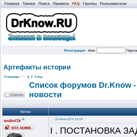
Главная
|
Трекер
|
Поиск
|
Правила
|
FAQ
|
Группы
|
Пользователи
|
Регистрация
·
Имя:
Парол
Артефакты истории
Страницы
:
1
,
2
След.
Список форумов Dr.Know -
новости
Автор
®
16-Фев-2014 19:18
anabol1k
I . ПОСТАНОВКА ЗА