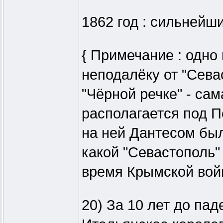
1862 год : сильнейш
{ Примечание : одно
неподалёку от "Севас
"Чёрной речке" - са
располагается под П
на ней Дантесом был
какой "Севастополь"
время Крымской войны
20) За 10 лет до пад