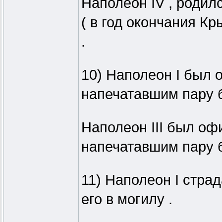
Наполеон IV , родилс
( в год окончания Кр
.
10) Наполеон I был
напечатавшим пару 
Наполеон III был оф
напечатавшим пару 
11) Наполеон I страд
его в могилу .