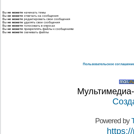
Вы
не можете
начинать темы
Вы
не можете
отвечать на сообщения
Вы
не можете
редактировать свои сообщения
Вы
не можете
удалять свои сообщения
Вы
не можете
голосовать в опросах
Вы
не можете
прикреплять файлы к сообщениям
Вы
не можете
скачивать файлы
Пользовательское соглашени
Мультимедиа-
Созд
Powered by
T
https:/