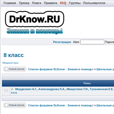
Главная
|
Трекер
|
Поиск
|
Правила
|
FAQ
|
Группы
|
Пользователи
|
Регистрация
·
Имя:
Парол
8 класс
Модераторы
Список форумов Dr.Know - Знания в помощь!
»
Школьные у
Темы
√
·
Мордкович А.Г., Александрова
Л.А., Мишустина Т.Н., Тульчинская Е.Е. 
irena
Список форумов Dr.Know - Знания в помощь!
»
Школьные у