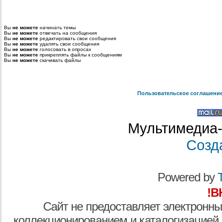
Вы
не можете
начинать темы
Вы
не можете
отвечать на сообщения
Вы
не можете
редактировать свои сообщения
Вы
не можете
удалять свои сообщения
Вы
не можете
голосовать в опросах
Вы
не можете
прикреплять файлы к сообщениям
Вы
не можете
скачивать файлы
Пользовательское соглашени
Мультимедиа-
Созд
Powered by
T
!В
Сайт не предоставляет электронны
коллекционированием и каталогизацией