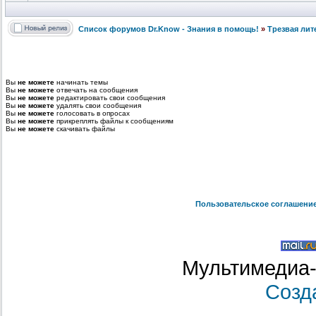
Список форумов Dr.Know - Знания в помощь!
»
Трезвая лит
Вы
не можете
начинать темы
Вы
не можете
отвечать на сообщения
Вы
не можете
редактировать свои сообщения
Вы
не можете
удалять свои сообщения
Вы
не можете
голосовать в опросах
Вы
не можете
прикреплять файлы к сообщениям
Вы
не можете
скачивать файлы
Пользовательское соглашени
Мультимедиа-
Созд