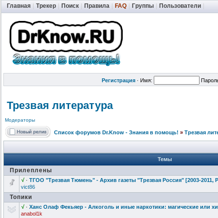
Главная
|
Трекер
|
Поиск
|
Правила
|
FAQ
|
Группы
|
Пользователи
|
Регистрация
·
Имя:
Парол
Трезвая литература
Модераторы
Список форумов Dr.Know - Знания в помощь!
»
Трезвая лит
Темы
Прилеплены
√
·
ТГОО "Трезвая
Тюмень" - Архив газеты "Трезвая
Россия" [2003-2011, 
vict86
Топики
√
·
Ханс Олаф Фекьяер - Алкоголь и иные наркотики: магические или х
anabol1k