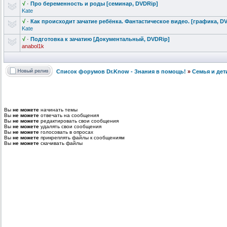
√
·
Про беременность
и роды [семинар, DVDRip]
Kate
√
·
Как происходит зачатие ребёнка. Фантастическ
ое видео. [графика, D
Kate
√
·
Подготовка к зачатию [Документальн
ый, DVDRip]
anabol1k
Список форумов Dr.Know - Знания в помощь!
»
Семья и дет
Вы
не можете
начинать темы
Вы
не можете
отвечать на сообщения
Вы
не можете
редактировать свои сообщения
Вы
не можете
удалять свои сообщения
Вы
не можете
голосовать в опросах
Вы
не можете
прикреплять файлы к сообщениям
Вы
не можете
скачивать файлы