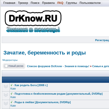
Главная
|
Трекер
|
Поиск
|
Правила
|
FAQ
|
Группы
|
Пользователи
|
Регистрац
Зачатие, беременность и роды
Модераторы
Список форумов Dr.Know - Знания в помощь!
»
Семья и дет
√
·
Как родить Бога [2008 г.]
Kate
√
·
Подготовка к безболезненн
ым родам [документальн
ый, DVDRip]
Kate
√
·
Роды в любви [Документальн
ое, DVDRip]
Kate