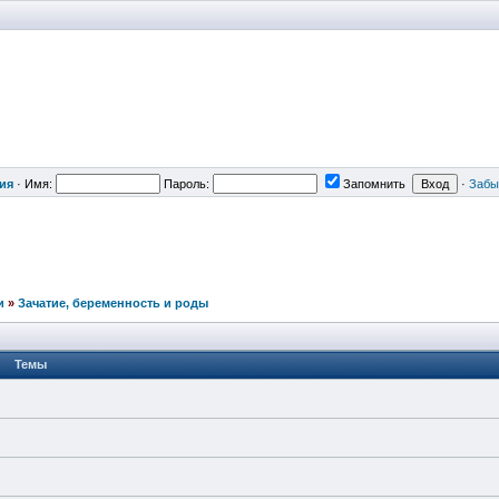
ия
·
Имя:
Пароль:
Запомнить
·
Забы
и
»
Зачатие, беременность и роды
Темы