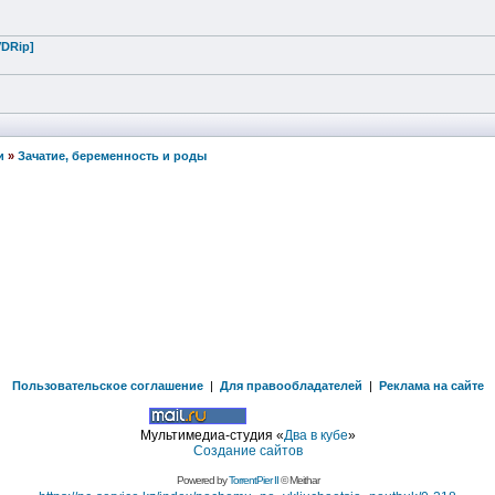
VDRip]
и
»
Зачатие, беременность и роды
Пользовательское соглашение
|
Для правообладателей
|
Реклама на сайте
Мультимедиа-студия «
Два в кубе
»
Создание сайтов
Powered by
TorrentPier II
© Meithar