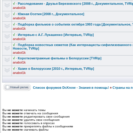
√
·
Расследовани
е - Друзья Березовского
[2008 г., Документальн
ое, TVRi
anabol1k
√
·
Южная Осетия [2008 г., Документальн
ое]
anabol1k
√
·
Подборка фильмов о событиях октября 1993 года [Документальн
ое, 
anabol1k
√
·
Интервью с А.Г. Лукашенко [Интервью, TVRip]
anabol1k
√
·
Подборка новостных сюжетов (Как интернацисты
сифилизованн
ого 
Новости, TVRip]
anabol1k
√
·
Короткометра
жные фильмы о Белоруссии [TVRip]
anabol1k
√
·
Хазин о Белоруссии [2010 г., Интервью, TVRip]
anabol1k
Список форумов Dr.Know - Знания в помощь!
»
Страны на п
Вы
не можете
начинать темы
Вы
не можете
отвечать на сообщения
Вы
не можете
редактировать свои сообщения
Вы
не можете
удалять свои сообщения
Вы
не можете
голосовать в опросах
Вы
не можете
прикреплять файлы к сообщениям
Вы
не можете
скачивать файлы