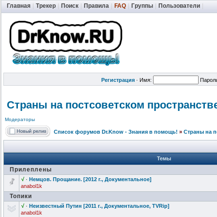
Главная
|
Трекер
|
Поиск
|
Правила
|
FAQ
|
Группы
|
Пользователи
|
Регистрация
·
Имя:
Парол
Страны на постсоветском пространств
Модераторы
Список форумов Dr.Know - Знания в помощь!
»
Страны на п
Темы
Прилеплены
√
·
Немцов. Прощание. [2012 г., Документальн
ое]
anabol1k
Топики
√
·
Неизвестный Путин [2011 г., Документальн
ое, TVRip]
anabol1k