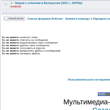
√
·
Зверев о событиях в Белоруссии [2011 г., SATRip]
anabol1k
Список форумов Dr.Know - Знания в помощь!
»
Народное х
Вы
не можете
начинать темы
Вы
не можете
отвечать на сообщения
Вы
не можете
редактировать свои сообщения
Вы
не можете
удалять свои сообщения
Вы
не можете
голосовать в опросах
Вы
не можете
прикреплять файлы к сообщениям
Вы
не можете
скачивать файлы
Пользовательское соглашени
Мультимедиа-