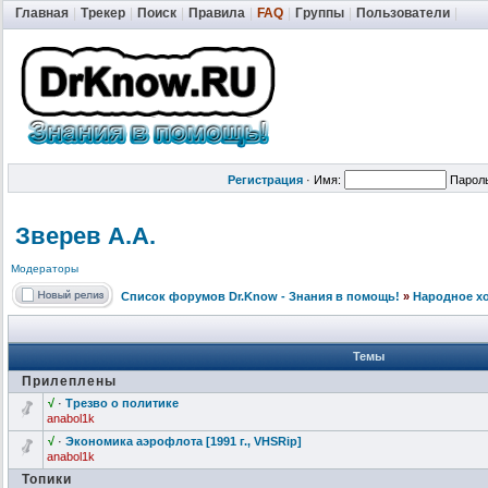
Главная
|
Трекер
|
Поиск
|
Правила
|
FAQ
|
Группы
|
Пользователи
|
Регистрация
·
Имя:
Парол
Зверев А.А.
Модераторы
Список форумов Dr.Know - Знания в помощь!
»
Народное х
Темы
Прилеплены
√
·
Трезво о политике
anabol1k
√
·
Экономика аэрофлота [1991 г., VHSRip]
anabol1k
Топики