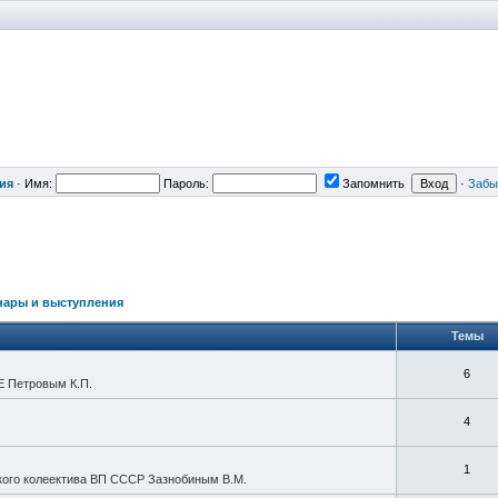
ия
·
Имя:
Пароль:
Запомнить
·
Забы
нары и выступления
Темы
6
Е Петровым К.П.
4
1
кого колеектива ВП СССР Зазнобиным В.М.