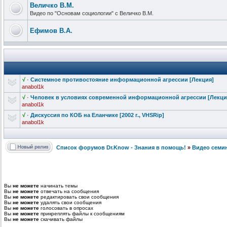
Величко В.М.
Видео по "Основам социологии" с Величко В.М.
Ефимов В.А.
√
·
Системное противостоян
ие информационн
ой агрессии [Лекция]
anabol1k
√
·
Человек в условиях современной информационн
ой агрессии [Лекци
anabol1k
√
·
Дискуссия по КОБ на Еланчике [2002 г., VHSRip]
anabol1k
Список форумов Dr.Know - Знания в помощь!
»
Видео семи
Вы
не можете
начинать темы
Вы
не можете
отвечать на сообщения
Вы
не можете
редактировать свои сообщения
Вы
не можете
удалять свои сообщения
Вы
не можете
голосовать в опросах
Вы
не можете
прикреплять файлы к сообщениям
Вы
не можете
скачивать файлы