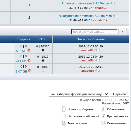
Основы социологии 1-13 Части
1
31-Янв-12 00:27 ·
anabol1k
Выступления Ефимова В.А. по КОБ
2
31-Янв-12 00:01 ·
anabol1k
Торрент
Отв.
Посл. сообщение
0
|
0
0
|
20306
2012-12-03 05:29
0
anabol1k
536 MB
0
|
0
0
|
1815
2012-12-03 04:20
0
anabol1k
479 MB
0
|
0
0
|
1693
2012-01-30 22:11
1
anabol1k
1.07 GB
Текущее время:
Сегодня 05:57
Часовой пояс:
GMT
Новые сообщения
Объявление
Нет новых сообщений
Прилепленная
Тема закрыта
Скачиваемая