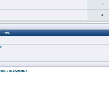
1
2
Темы
я]
нары и выступления