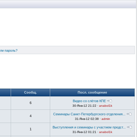
ли пароль?
Сообщ.
Посл. сообщение
Видео со слётов КПЕ
6
30-Янв-12 21:22 ·
anabol1k
Семинары Санкт-Петербургского отделения...
4
31-Янв-12 02:38 ·
admin
Выступления и семинары с участием предст...
1
31-Янв-12 01:21 ·
anabol1k