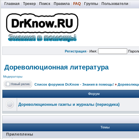
Главная
|
Трекер
|
Поиск
|
Правила
|
FAQ
|
Группы
|
Пользователи
|
Регистрация
·
Имя:
Парол
Дореволюционная литература
Модераторы
Список форумов Dr.Know - Знания в помощь!
»
Дореволюци
Форум
Дореволюционные газеты и журналы (периодика)
Темы
Прилеплены