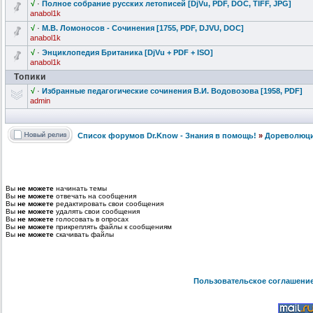
√
·
Полное собрание русских летописей [DjVu, PDF, DOC, TIFF, JPG]
anabol1k
√
·
М.В. Ломоносов - Сочинения [1755, PDF, DJVU, DOC]
anabol1k
√
·
Энциклопедия
Британика [DjVu + PDF + ISO]
anabol1k
Топики
√
·
Избранные педагогическ
ие сочинения В.И. Водовозова [1958, PDF]
admin
Список форумов Dr.Know - Знания в помощь!
»
Дореволюци
Вы
не можете
начинать темы
Вы
не можете
отвечать на сообщения
Вы
не можете
редактировать свои сообщения
Вы
не можете
удалять свои сообщения
Вы
не можете
голосовать в опросах
Вы
не можете
прикреплять файлы к сообщениям
Вы
не можете
скачивать файлы
Пользовательское соглашени