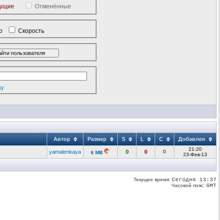
кущие
Отменённые
р
Скорость
ку
Автор
Размер
S
L
C
Добавлен
21:20
yamalenkaya
0
0
0
6 MB
23-Фев-13
Текущее время:
Сегодня 13:37
Часовой пояс:
GMT