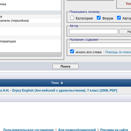
Те
Показывать колонку
Категория
Форум
Авто
Автор
Название содержит
искать все слова
·
Помощь по поис
Тема
а Н.Н. - Enjoy English (Английский с удовольствие
м). 7 класс [2008, PDF]
Пользовательское соглашение
|
Для правообладателей
|
Реклама на сайте