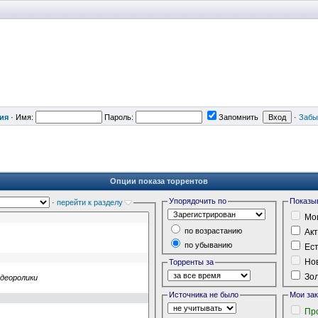
ия
·
Имя:
Пароль:
Запомнить
·
Забы
Опции показа торрентов
Упорядочить по
Показы
·
перейти к разделу
Мои
по возрастанию
Акт
по убыванию
Ест
Нов
Торренты за
Зол
Источника не было
Мои за
Пр