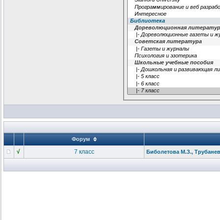
Форум
√
7 класс
Биболетова М.З., Трубанев