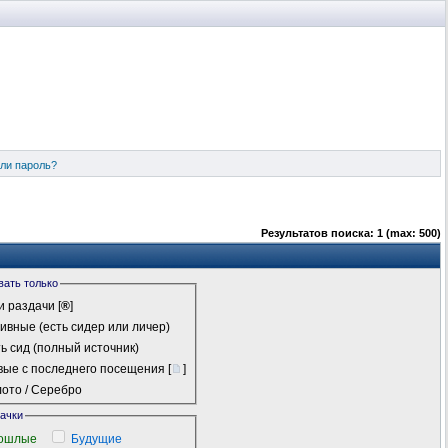
ли пароль?
Результатов поиска: 1 (max: 500)
вать только
 раздачи
[
®
]
ивные (есть сидер или личер)
ь сид (полный источник)
ые с последнего посещения
[
]
ото / Серебро
качки
ошлые
Будущие